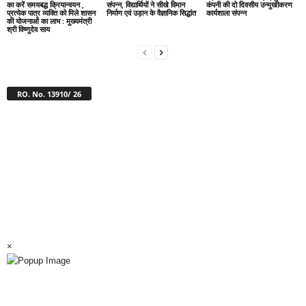
का करें समयबद्ध क्रियान्वयन ,
संपन्न, विद्यार्थियों ने सीखे विमान
कंपनी की दो दिवसीय उन्मुखीकरण
प्रत्येक पात्र व्यक्ति को मिले शासन
निर्माण एवं उड़ान के वैज्ञानिक सिद्धांत
कार्यशाला संपन्न
की योजनाओं का लाभ : मुख्यमंत्री
श्री विष्णुदेव साय
RO. No. 13910/ 26
×