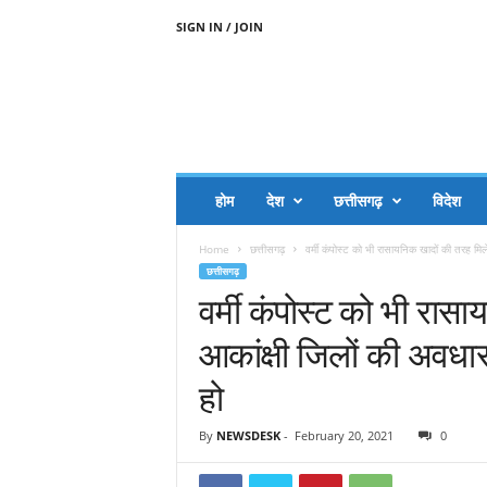
SIGN IN / JOIN
A
A
J
H
I
J
A
होम
देश
छत्तीसगढ़
विदेश
A
G
Home
छत्तीसगढ़
वर्मी कंपोस्ट को भी रासायनिक खादों की तरह मिले
O
छत्तीसगढ़
.
वर्मी कंपोस्ट को भी रास
C
O
आकांक्षी जिलों की अवधार
M
हो
By
NEWSDESK
-
February 20, 2021
0