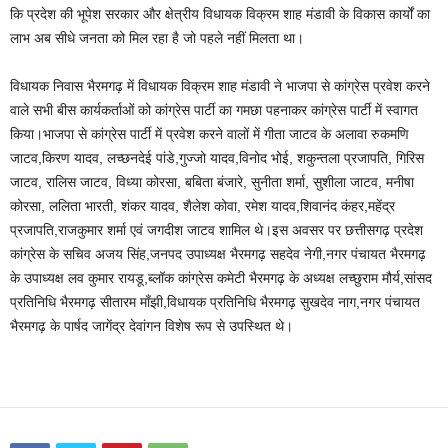
कि प्रदेश की भूपेश सरकार और क्षेत्रीय विधायक विक्रम शाह मंडावी के विकास कार्यों का
लाभ अब सीधे जनता को मिल रहा है जो पहले नहीं मिलता था।
विधायक निवास भैरमगढ़ में विधायक विक्रम शाह मंडावी ने भाजपा से कांग्रेस प्रवेश करने
वाले सभी बीस कार्यकर्ताओं को कांग्रेस पार्टी का गमछा पहनाकर कांग्रेस पार्टी में स्वागत
किया।भाजपा से कांग्रेस पार्टी में प्रवेश करने वालों में गीता जाटव के अलावा रुकमणि
जाटव,किरण यादव, लच्छनदेई पांडे,गुज्जो यादव,विनोद भोई, शकुन्तला प्रजापति, गिरिस
जाटव, रालिस जाटव, विध्या कोरसा, बबिता बंजारे, सुनीता शर्मा, सुशीला जाटव, मनीषा
कोरसा, ललिता भारती, शंकर यादव, शैलेश कोवा, रमेश यादव,शिवानंद कंहर,महेंद्र
प्रजापति,राजकुमार शर्मा एवं जगदीश जाटव शामिल थे।इस अवसर पर छत्तीसगढ़ प्रदेश
कांग्रेस के सचिव अजय सिंह,जनपद उपाध्यक्ष भैरमगढ़ सहदेव नेगी,नगर पंचायत भैरमगढ़
के उपाध्यक्ष लव कुमार रायडू,ब्लॉक कांग्रेस कमेटी भैरमगढ़ के अध्यक्ष लच्छुराम मौर्य,सांसद
प्रतिनिधि भैरमगढ़ सीतारम माँझी,विधायक प्रतिनिधि भैरमगढ़ सुखदेव नाग,नगर पंचायत
भैरमगढ़ के पार्षद जागेंद्र देवांगन विशेष रूप से उपस्थित थे।