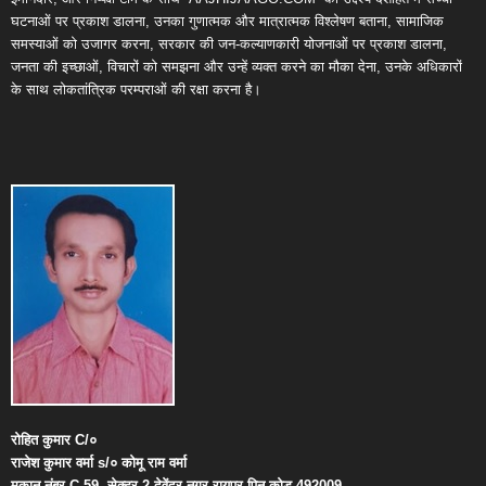
घटनाओं पर प्रकाश डालना, उनका गुणात्मक और मात्रात्मक विश्लेषण बताना, सामाजिक
समस्याओं को उजागर करना, सरकार की जन-कल्याणकारी योजनाओं पर प्रकाश डालना,
जनता की इच्छाओं, विचारों को समझना और उन्हें व्यक्त करने का मौका देना, उनके अधिकारों
के साथ लोकतांत्रिक परम्पराओं की रक्षा करना है।
रोहित
कुमार
C/
०
राजेश
कुमार
वर्मा
s/
०
कोमू
राम
वर्मा
मकान
नंबर
C-59,
सेक्टर
2,
देवेंद्र
नगर
,
रायपुर
पिन
कोड
492009