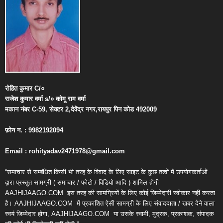
रोहित
कुमार
C/
०
राजेश
कुमार
वर्मा
s/
०
कोमू
राम
वर्मा
मकान
नंबर
C-59,
सेक्टर
2,
देवेंद्र
नगर
,
रायपुर
पिन
कोड
492009
फ़ोन
न
. : 9982192094
Email : rohityadav2471978@gmail.com
“समाचार से सम्बंधित किसी भी तरह के विवाद के लिए साइट के कुछ तत्वों में उपयोगकर्ताओं
द्वारा प्रस्तुत सामग्री ( समाचार / फोटो / विडियो आदि ) शामिल होगी
AAJHIJAAGO.COM
इस तरह की सामग्रियों के लिए कोई जिम्मेदारी स्वीकार नहीं करता
है। AAJHIJAAGO.COM
में प्रकाशित ऐसी सामग्री के लिए संवाददाता / खबर देने वाला
स्वयं जिम्मेदार होगा, AAJHIJAAGO.COM
या उसके स्वामी, मुद्रक, प्रकाशक, संपादक