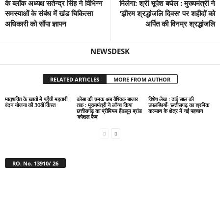
के ब्लॉक अध्यक्ष सतेन्द्र सिंह ने विभिन्न
मिलेगा: श्री भूपेश बघेल : मुख्यमंत्री ने
समस्याओं के संबंध में खंड चिकित्सा
‘झीरम श्रद्धांजलि दिवस‘ पर शहीदों को
अधिकारी को सौंपा ज्ञापन
अर्पित की विनम्र श्रद्धांजलि
NEWSDESK
RELATED ARTICLES
MORE FROM AUTHOR
मातृशक्ति के खातों में पहुँची महतारी
कोसा की चमक अब वैश्विक बाजार
विशेष लेख : ढाई साल की
वंदन योजना की 30वीं किस्त
तक : मुख्यमंत्री ने लॉन्च किया
उपलब्धियाँ- छत्तीसगढ़ का श्रमिक
छत्तीसगढ़ का प्रीमियम हैंडलूम ब्रांड
कल्याण के क्षेत्र में नई पहचान
‘कोशल फैब’
RO. No. 13910/ 26