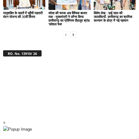
मातृशक्ति के खातों में पहुँची महतारी
कोसा की चमक अब वैश्विक बाजार
विशेष लेख : ढाई साल की
वंदन योजना की 30वीं किस्त
तक : मुख्यमंत्री ने लॉन्च किया
उपलब्धियाँ- छत्तीसगढ़ का श्रमिक
छत्तीसगढ़ का प्रीमियम हैंडलूम ब्रांड
कल्याण के क्षेत्र में नई पहचान
‘कोशल फैब’
RO. No. 13910/ 26
×