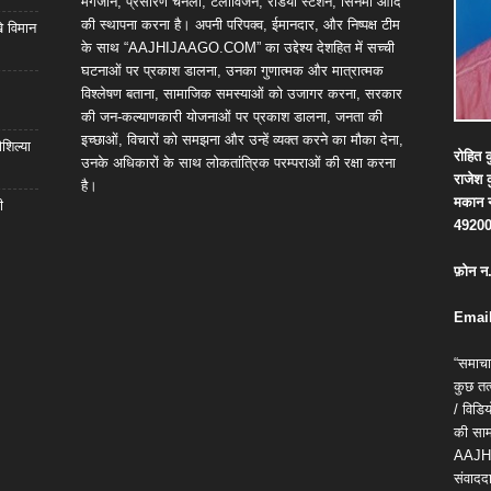
मैगजीन, प्रसारण चैनलों, टेलीविजन, रेडियो स्टेशन, सिनेमा आदि
की स्थापना करना है। अपनी परिपक्व, ईमानदार, और निष्पक्ष टीम
खे विमान
के साथ “AAJHIJAAGO.COM” का उद्देश्य देशहित में सच्ची
घटनाओं पर प्रकाश डालना, उनका गुणात्मक और मात्रात्मक
विश्लेषण बताना, सामाजिक समस्याओं को उजागर करना, सरकार
की जन-कल्याणकारी योजनाओं पर प्रकाश डालना, जनता की
इच्छाओं, विचारों को समझना और उन्हें व्यक्त करने का मौका देना,
शिल्या
रोहित
क
उनके अधिकारों के साथ लोकतांत्रिक परम्पराओं की रक्षा करना
राजेश
है।
मकान
ी
4920
फ़ोन
न
Email
“समाचा
कुछ तत्
/ विड
की सामग
AAJH
संवाददा