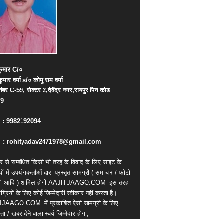
ुमार
C/
०
कुमार
वर्मा
s/
०
कोमू
राम
वर्मा
नंबर
C-59,
सेक्टर
2,
देवेंद्र
नगर
,
रायपुर
पिन
कोड
09
. : 9982192094
 : rohityadav2471978@gmail.com
र से सम्बंधित किसी भी तरह के विवाद के लिए साइट के
वों में उपयोगकर्ताओं द्वारा प्रस्तुत सामग्री ( समाचार / फोटो
ियो आदि ) शामिल होगी AAJHIJAAGO.COM
इस तरह
्रियों के लिए कोई जिम्मेदारी स्वीकार नहीं करता है।
IJAAGO.COM
में प्रकाशित ऐसी सामग्री के लिए
ता / खबर देने वाला स्वयं जिम्मेदार होगा,