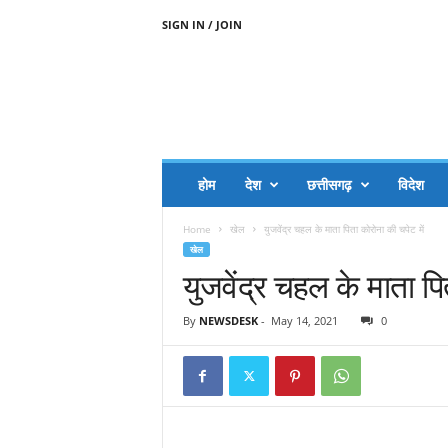
SIGN IN / JOIN
A
A
J
H
I
J
A
होम
देश
छत्तीसगढ़
विदेश
A
G
Home
खेल
युजवेंद्र चहल के माता पिता कोरोना की चपेट में
O
खेल
.
युजवेंद्र चहल के माता पि
C
O
M
By
NEWSDESK
-
May 14, 2021
0