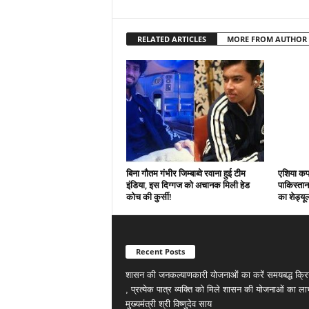
RELATED ARTICLES
MORE FROM AUTHOR
बिना गौतम गंभीर जिम्बाब्वे रवाना हुई टीम
एशिया कप 
इंडिया, इस दिग्गज को अचानक मिली हेड
पाकिस्तान 
कोच की कुर्सी!
का शेड्यू
Recent Posts
शासन की जनकल्याणकारी योजनाओं का करें समयबद्ध क्रि
, प्रत्येक पात्र व्यक्ति को मिले शासन की योजनाओं का ला
मुख्यमंत्री श्री विष्णुदेव साय