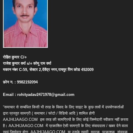
रोहित
कुमार
C/
०
राजेश
कुमार
वर्मा
s/
०
कोमू
राम
वर्मा
मकान
नंबर
C-59,
सेक्टर
2,
देवेंद्र
नगर
,
रायपुर
पिन
कोड
492009
फ़ोन
न
. : 9982192094
Email : rohityadav2471978@gmail.com
“समाचार से सम्बंधित किसी भी तरह के विवाद के लिए साइट के कुछ तत्वों में उपयोगकर्ताओं
द्वारा प्रस्तुत सामग्री ( समाचार / फोटो / विडियो आदि ) शामिल होगी
AAJHIJAAGO.COM
इस तरह की सामग्रियों के लिए कोई जिम्मेदारी स्वीकार नहीं करता
है। AAJHIJAAGO.COM
में प्रकाशित ऐसी सामग्री के लिए संवाददाता / खबर देने वाला
स्वयं जिम्मेदार होगा, AAJHIJAAGO.COM
या उसके स्वामी, मुद्रक, प्रकाशक, संपादक