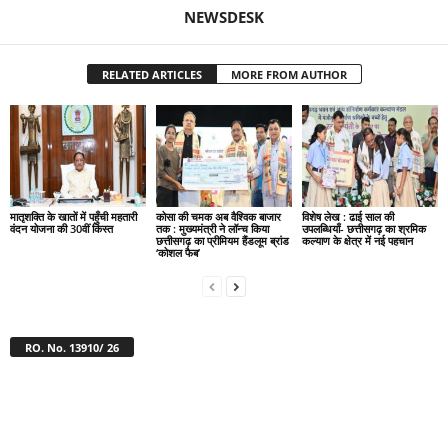
NEWSDESK
RELATED ARTICLES
MORE FROM AUTHOR
मातृशक्ति के खातों में पहुँची महतारी
कोसा की चमक अब वैश्विक बाजार
विशेष लेख : ढाई साल की
वंदन योजना की 30वीं किस्त
तक : मुख्यमंत्री ने लॉन्च किया
उपलब्धियाँ- छत्तीसगढ़ का श्रमिक
छत्तीसगढ़ का प्रीमियम हैंडलूम ब्रांड
कल्याण के क्षेत्र में नई पहचान
‘कोशल फैब’
RO. No. 13910/ 26