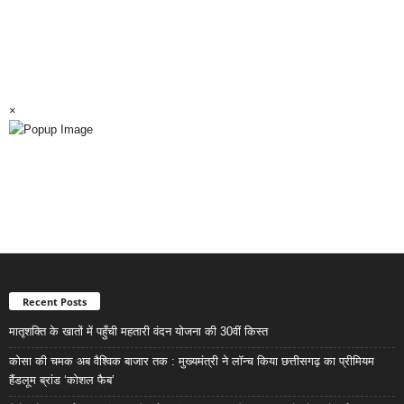
×
Recent Posts
मातृशक्ति के खातों में पहुँची महतारी वंदन योजना की 30वीं किस्त
कोसा की चमक अब वैश्विक बाजार तक : मुख्यमंत्री ने लॉन्च किया छत्तीसगढ़ का प्रीमियम
हैंडलूम ब्रांड ‘कोशल फैब’