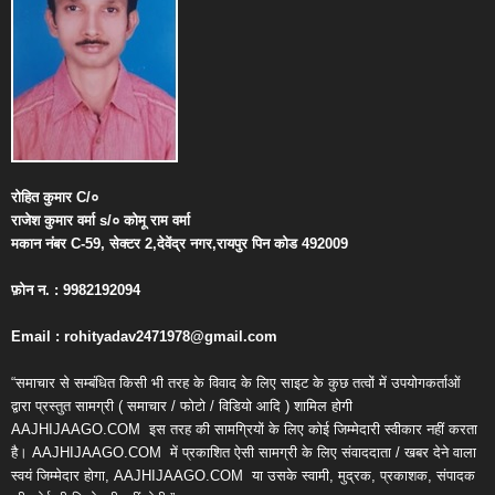
रोहित
कुमार
C/
०
राजेश
कुमार
वर्मा
s/
०
कोमू
राम
वर्मा
मकान
नंबर
C-59,
सेक्टर
2,
देवेंद्र
नगर
,
रायपुर
पिन
कोड
492009
फ़ोन
न
. : 9982192094
Email : rohityadav2471978@gmail.com
“समाचार से सम्बंधित किसी भी तरह के विवाद के लिए साइट के कुछ तत्वों में उपयोगकर्ताओं
द्वारा प्रस्तुत सामग्री ( समाचार / फोटो / विडियो आदि ) शामिल होगी
AAJHIJAAGO.COM
इस तरह की सामग्रियों के लिए कोई जिम्मेदारी स्वीकार नहीं करता
है। AAJHIJAAGO.COM
में प्रकाशित ऐसी सामग्री के लिए संवाददाता / खबर देने वाला
स्वयं जिम्मेदार होगा, AAJHIJAAGO.COM
या उसके स्वामी, मुद्रक, प्रकाशक, संपादक