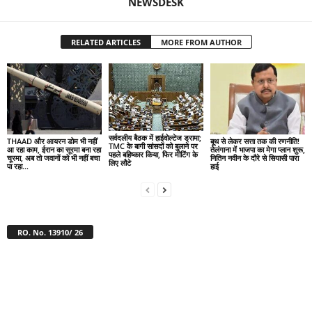
NEWSDESK
RELATED ARTICLES
MORE FROM AUTHOR
सर्वदलीय बैठक में हाईवोल्टेज ड्रामा;
THAAD और आयरन डोम भी नहीं
बूथ से लेकर सत्ता तक की रणनीति!
TMC के बागी सांसदों को बुलाने पर
आ रहा काम, ईरान का सूरमा बना रहा
तेलंगाना में भाजपा का मेगा प्लान शुरू,
पहले बहिष्कार किया, फिर मीटिंग के
चूरमा, अब तो जवानों को भी नहीं बचा
नितिन नवीन के दौरे से सियासी पारा
लिए लौटे
पा रहा...
हाई
RO. No. 13910/ 26