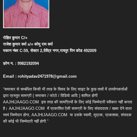
रोहित
कुमार
C/
०
राजेश
कुमार
वर्मा
s/
०
कोमू
राम
वर्मा
मकान
नंबर
C-59,
सेक्टर
2,
देवेंद्र
नगर
,
रायपुर
पिन
कोड
492009
फ़ोन
न
. : 9982192094
Email : rohityadav2471978@gmail.com
“समाचार से सम्बंधित किसी भी तरह के विवाद के लिए साइट के कुछ तत्वों में उपयोगकर्ताओं
द्वारा प्रस्तुत सामग्री ( समाचार / फोटो / विडियो आदि ) शामिल होगी
AAJHIJAAGO.COM
इस तरह की सामग्रियों के लिए कोई जिम्मेदारी स्वीकार नहीं करता
है। AAJHIJAAGO.COM
में प्रकाशित ऐसी सामग्री के लिए संवाददाता / खबर देने वाला
स्वयं जिम्मेदार होगा, AAJHIJAAGO.COM
या उसके स्वामी, मुद्रक, प्रकाशक, संपादक
की कोई भी जिम्मेदारी नहीं होगी.”