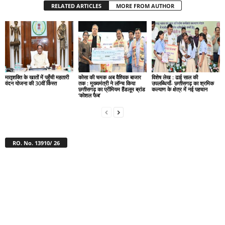
RELATED ARTICLES
MORE FROM AUTHOR
मातृशक्ति के खातों में पहुँची महतारी
कोसा की चमक अब वैश्विक बाजार
विशेष लेख : ढाई साल की
वंदन योजना की 30वीं किस्त
तक : मुख्यमंत्री ने लॉन्च किया
उपलब्धियाँ- छत्तीसगढ़ का श्रमिक
छत्तीसगढ़ का प्रीमियम हैंडलूम ब्रांड
कल्याण के क्षेत्र में नई पहचान
‘कोशल फैब’
RO. No. 13910/ 26