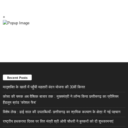
×
Recent Posts
मातृशक्ति के खातों में पहुँची महतारी वंदन योजना की 30वीं किस्त
कोसा की चमक अब वैश्विक बाजार तक : मुख्यमंत्री ने लॉन्च किया छत्तीसगढ़ का प्रीमियम
हैंडलूम ब्रांड ‘कोशल फैब’
विशेष लेख : ढाई साल की उपलब्धियाँ- छत्तीसगढ़ का श्रमिक कल्याण के क्षेत्र में नई पहचान
राष्ट्रीय हथकरघा दिवस पर वित्त मंत्री श्री ओपी चौधरी ने बुनकरों को दी शुभकामनाएं