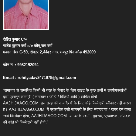
रोहित
कुमार
C/
०
राजेश
कुमार
वर्मा
s/
०
कोमू
राम
वर्मा
मकान
नंबर
C-59,
सेक्टर
2,
देवेंद्र
नगर
,
रायपुर
पिन
कोड
492009
फ़ोन
न
. : 9982192094
Email : rohityadav2471978@gmail.com
“समाचार से सम्बंधित किसी भी तरह के विवाद के लिए साइट के कुछ तत्वों में उपयोगकर्ताओं
द्वारा प्रस्तुत सामग्री ( समाचार / फोटो / विडियो आदि ) शामिल होगी
AAJHIJAAGO.COM
इस तरह की सामग्रियों के लिए कोई जिम्मेदारी स्वीकार नहीं करता
है। AAJHIJAAGO.COM
में प्रकाशित ऐसी सामग्री के लिए संवाददाता / खबर देने वाला
स्वयं जिम्मेदार होगा, AAJHIJAAGO.COM
या उसके स्वामी, मुद्रक, प्रकाशक, संपादक
की कोई भी जिम्मेदारी नहीं होगी.”