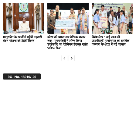
मातृशक्ति के खातों में पहुँची महतारी
कोसा की चमक अब वैश्विक बाजार
विशेष लेख : ढाई साल की
वंदन योजना की 30वीं किस्त
तक : मुख्यमंत्री ने लॉन्च किया
उपलब्धियाँ- छत्तीसगढ़ का श्रमिक
छत्तीसगढ़ का प्रीमियम हैंडलूम ब्रांड
कल्याण के क्षेत्र में नई पहचान
‘कोशल फैब’
RO. No. 13910/ 26