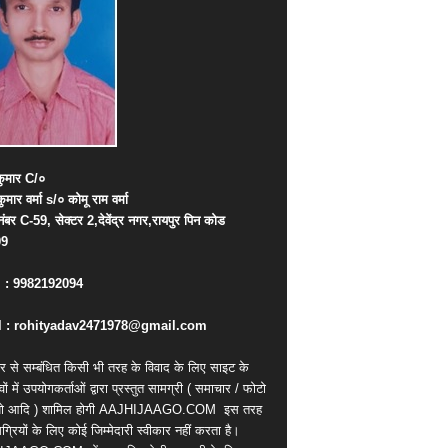
ुमार
C/
०
कुमार
वर्मा
s/
०
कोमू
राम
वर्मा
नंबर
C-59,
सेक्टर
2,
देवेंद्र
नगर
,
रायपुर
पिन
कोड
09
. : 9982192094
 : rohityadav2471978@gmail.com
र से सम्बंधित किसी भी तरह के विवाद के लिए साइट के
वों में उपयोगकर्ताओं द्वारा प्रस्तुत सामग्री ( समाचार / फोटो
ियो आदि ) शामिल होगी AAJHIJAAGO.COM
इस तरह
्रियों के लिए कोई जिम्मेदारी स्वीकार नहीं करता है।