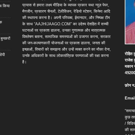
प्रयास से हमारा लक्ष्य मीडिया के व्यापक प्रकार यथा न्यूज़ पेपर,
्च किया
मैगजीन, प्रसारण चैनलों, टेलीविजन, रेडियो स्टेशन, सिनेमा आदि
की स्थापना करना है। अपनी परिपक्व, ईमानदार, और निष्पक्ष टीम
िक
के साथ “AAJHIJAAGO.COM” का उद्देश्य देशहित में सच्ची
घटनाओं पर प्रकाश डालना, उनका गुणात्मक और मात्रात्मक
विश्लेषण बताना, सामाजिक समस्याओं को उजागर करना, सरकार
 बुनकरों
की जन-कल्याणकारी योजनाओं पर प्रकाश डालना, जनता की
इच्छाओं, विचारों को समझना और उन्हें व्यक्त करने का मौका देना,
रोहित
क
 ओपी
उनके अधिकारों के साथ लोकतांत्रिक परम्पराओं की रक्षा करना
राजेश
है।
मकान
4920
फ़ोन
न
Email
“समाचा
कुछ तत्
/ विड
की सामग