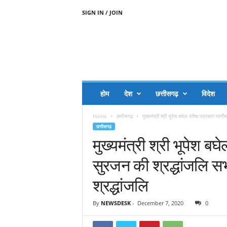
SIGN IN / JOIN
A
A
J
H
I
J
A
होम
देश
छत्तीसगढ़
विदेश
A
G
Home
छत्तीसगढ़
मुख्यमंत्री श्री भूपेश बघेल वरिष्ठ पत्रकार स्वर्
O
छत्तीसगढ़
.
मुख्यमंत्री श्री भूपेश बघ
C
O
सुरजन की श्रद्धांजलि सभा
M
श्रद्धांजलि
By
NEWSDESK
-
December 7, 2020
0