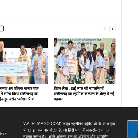
चमक अब वैश्विक बाजार तक :
विशेष लेख : ढाई साल की उपलब्धियाँ-
ी ने लॉन्च किया छत्तीसगढ़ का
छत्तीसगढ़ का श्रमिक कल्याण के क्षेत्र में नई
हैंडलूम ब्रांड ‘कोशल फैब’
पहचान
“AAJHIJAAGO.COM” लाइव स्ट्रीमिंग सुविधाओं के साथ एक
ऑनलाइन समाचार पोर्टल है, जो हिंदी भाषा में जन-संचार का एक
किस्त
सशक्त स्तम्भ है। अपने अभिनव,अनुभव,अद्वितीय और अप्रतिम