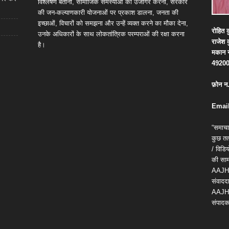
विश्लेषण बताना, सामाजिक समस्याओं को उजागर करना, सरकार
की जन-कल्याणकारी योजनाओं पर प्रकाश डालना, जनता की
इच्छाओं, विचारों को समझना और उन्हें व्यक्त करने का मौका देना,
रोहित
क
उनके अधिकारों के साथ लोकतांत्रिक परम्पराओं की रक्षा करना
राजेश
है।
मकान
4920
फ़ोन
न
Email
“समाचा
कुछ तत्
/ विड
की सामग
AAJH
संवाददा
AAJH
संपादक 