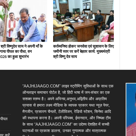
 श्री विष्णुदेव साय ने अपनी माँ के
कर्तव्यनिष्ठ होकर जनसेवा एवं सुशासन के लिए
गाया पीपल का पौधा, वन
जमीनी स्तर पर करें बेहतर कार्य: मुख्यमंत्री
2026 का हुआ शुभारंभ
श्री विष्णु देव साय
“AAJHIJAAGO.COM” लाइव स्ट्रीमिंग सुविधाओं के साथ एक
ऑनलाइन समाचार पोर्टल है, जो हिंदी भाषा में जन-संचार का एक
सशक्त स्तम्भ है। अपने अभिनव,अनुभव,अद्वितीय और अप्रतिम
प्रयास से हमारा लक्ष्य मीडिया के व्यापक प्रकार यथा न्यूज़ पेपर,
मैगजीन, प्रसारण चैनलों, टेलीविजन, रेडियो स्टेशन, सिनेमा आदि
की स्थापना करना है। अपनी परिपक्व, ईमानदार, और निष्पक्ष टीम
ा पीपल
के साथ “AAJHIJAAGO.COM” का उद्देश्य देशहित में सच्ची
घटनाओं पर प्रकाश डालना, उनका गुणात्मक और मात्रात्मक
पर करें