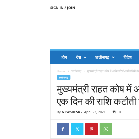
SIGN IN / JOIN
A
A
J
H
I
J
A
होम
देश
छत्तीसगढ़
विदेश
A
G
Home
छत्तीसगढ़
मुख्यमंत्री राहत कोष में अधिकारियों-कर्मचारियों 
O
छत्तीसगढ़
.
मुख्यमंत्री राहत कोष में 
C
O
एक दिन की राशि कटौती के 
M
By
NEWSDESK
-
April 23, 2021
0