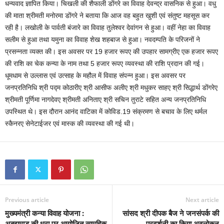
धन्यवाद ज्ञापित किया। चिखली की शैफाली डोंगरे का विवाह देवन्द्र वासनिक से हुआ। वधु
की माता श्रीमती मनोरमा डोंगरे ने बताया कि आज वह बहुत खुशी एवं संतुष्ट महसूस कर
रही है। लखोली के पार्वती बंजारे का विवाह तुलेश्वर देवांगन से हुआ। वहीं नेहा का विवाह
सलीम से हुआ तथा यमुना का विवाह शेख शहबाज से हुआ। नवदम्पति के परिजनों ने
प्रसन्नता व्यक्त की। इस अवसर पर 19 हजार रूपए की उपहार सामग्रीए एक हजार रूपए
की राशि का चेक कन्या के नाम तथा 5 हजार रूपए व्यवस्था की राशि प्रदान की गई।
धूमधाम से उल्लास एवं उत्साह के महौल में विवाह संपन्न हुआ। इस अवसर पर
जनप्रतिनिधि श्री पद्म कोठारीए श्री आसीफ अलीए श्री मधुकर साहए श्री सिद्धार्थ डोंगरेए
श्रीमती पूर्णिमा नागदेवए श्रीमती अनिताए श्री सचिन तुराटे सहित अन्य जनप्रतिनिधि
उपस्थित थे। इस दौरान आनंद वाटिका में कोविड.19 संक्रमण से बचाव के लिए थर्मल
स्कैनरए सेनेटाईजर एवं मास्क की व्यवस्था की गई थी।
Previous article
Next article
मुख्यमंत्री कन्या विवाह योजना :
सांसद श्री दीपक बैज ने जनसंपर्क की
अबूझमाड़ की धरा पर आयोजित सामूहिक
प्रदर्शनी का किया अवलोकन