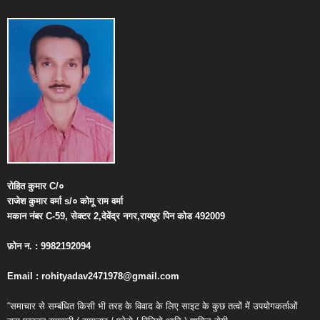
रोहित
कुमार
C/
०
राजेश
कुमार
वर्मा
s/
०
कोमू
राम
वर्मा
मकान
नंबर
C-59,
सेक्टर
2,
देवेंद्र
नगर
,
रायपुर
पिन
कोड
492009
फ़ोन
न
. : 9982192094
Email : rohityadav2471978@gmail.com
“समाचार से सम्बंधित किसी भी तरह के विवाद के लिए साइट के कुछ तत्वों में उपयोगकर्ताओं