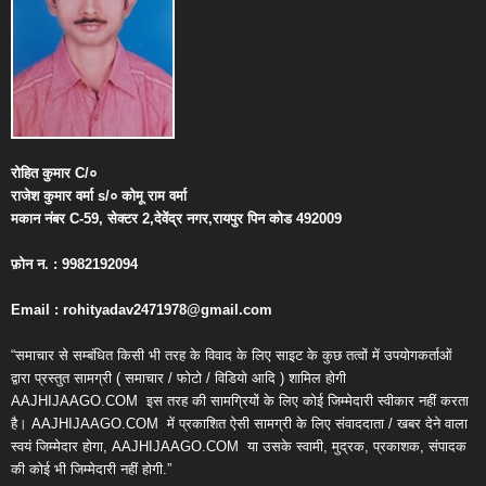
रोहित
कुमार
C/
०
राजेश
कुमार
वर्मा
s/
०
कोमू
राम
वर्मा
मकान
नंबर
C-59,
सेक्टर
2,
देवेंद्र
नगर
,
रायपुर
पिन
कोड
492009
फ़ोन
न
. : 9982192094
Email : rohityadav2471978@gmail.com
“समाचार से सम्बंधित किसी भी तरह के विवाद के लिए साइट के कुछ तत्वों में उपयोगकर्ताओं
द्वारा प्रस्तुत सामग्री ( समाचार / फोटो / विडियो आदि ) शामिल होगी
AAJHIJAAGO.COM
इस तरह की सामग्रियों के लिए कोई जिम्मेदारी स्वीकार नहीं करता
है। AAJHIJAAGO.COM
में प्रकाशित ऐसी सामग्री के लिए संवाददाता / खबर देने वाला
स्वयं जिम्मेदार होगा, AAJHIJAAGO.COM
या उसके स्वामी, मुद्रक, प्रकाशक, संपादक
की कोई भी जिम्मेदारी नहीं होगी.”