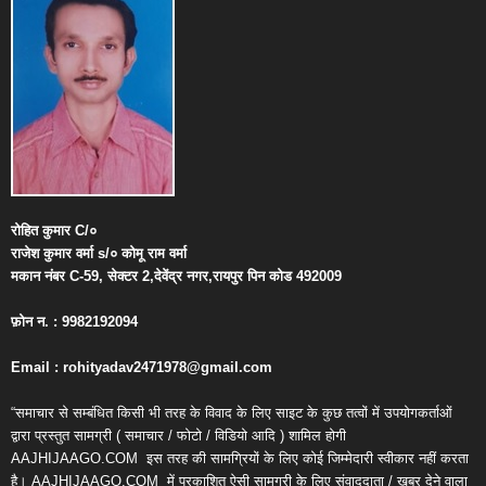
रोहित
कुमार
C/
०
राजेश
कुमार
वर्मा
s/
०
कोमू
राम
वर्मा
मकान
नंबर
C-59,
सेक्टर
2,
देवेंद्र
नगर
,
रायपुर
पिन
कोड
492009
फ़ोन
न
. : 9982192094
Email : rohityadav2471978@gmail.com
“समाचार से सम्बंधित किसी भी तरह के विवाद के लिए साइट के कुछ तत्वों में उपयोगकर्ताओं
द्वारा प्रस्तुत सामग्री ( समाचार / फोटो / विडियो आदि ) शामिल होगी
AAJHIJAAGO.COM
इस तरह की सामग्रियों के लिए कोई जिम्मेदारी स्वीकार नहीं करता
है। AAJHIJAAGO.COM
में प्रकाशित ऐसी सामग्री के लिए संवाददाता / खबर देने वाला