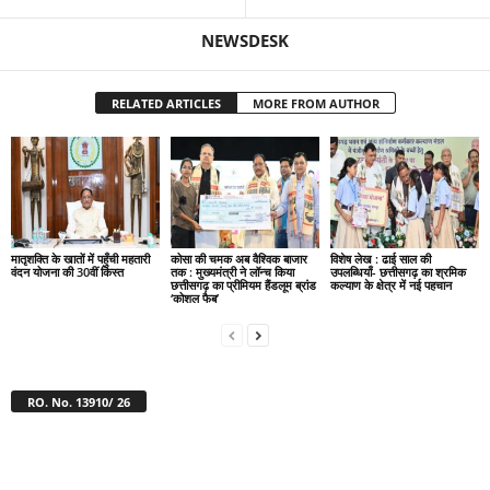
NEWSDESK
RELATED ARTICLES
MORE FROM AUTHOR
मातृशक्ति के खातों में पहुँची महतारी
कोसा की चमक अब वैश्विक बाजार
विशेष लेख : ढाई साल की
वंदन योजना की 30वीं किस्त
तक : मुख्यमंत्री ने लॉन्च किया
उपलब्धियाँ- छत्तीसगढ़ का श्रमिक
छत्तीसगढ़ का प्रीमियम हैंडलूम ब्रांड
कल्याण के क्षेत्र में नई पहचान
‘कोशल फैब’
RO. No. 13910/ 26