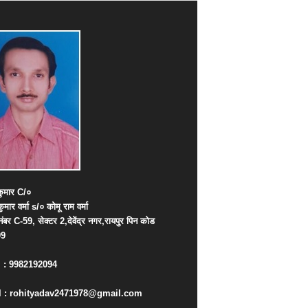
ुमार
C/
०
कुमार
वर्मा
s/
०
कोमू
राम
वर्मा
नंबर
C-59,
सेक्टर
2,
देवेंद्र
नगर
,
रायपुर
पिन
कोड
09
. : 9982192094
 : rohityadav2471978@gmail.com