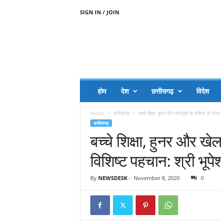
SIGN IN / JOIN
A
A
J
H
I
J
A
होम
देश
छत्तीसगढ़
विदेश
A
G
Home
छत्तीसगढ़
बच्चे शिक्षा, हुनर और खेलकूद के कौशल से बनाए
O
छत्तीसगढ़
.
बच्चे शिक्षा, हुनर और 
C
O
विशिष्ट पहचान: श्री भूप
M
By
NEWSDESK
-
November 8, 2020
0