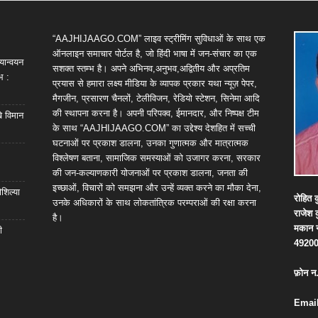
“AAJHIJAAGO.COM” लाइव स्ट्रीमिंग सुविधाओं के साथ एक
ऑनलाइन समाचार पोर्टल है, जो हिंदी भाषा में जन-संचार का एक
यान्वयन
सशक्त स्तम्भ है। अपने अभिनव,अनुभव,अद्वितीय और अप्रतिम
भ :
प्रयास से हमारा लक्ष्य मीडिया के व्यापक प्रकार यथा न्यूज़ पेपर,
मैगजीन, प्रसारण चैनलों, टेलीविजन, रेडियो स्टेशन, सिनेमा आदि
की स्थापना करना है। अपनी परिपक्व, ईमानदार, और निष्पक्ष टीम
खे विमान
के साथ “AAJHIJAAGO.COM” का उद्देश्य देशहित में सच्ची
घटनाओं पर प्रकाश डालना, उनका गुणात्मक और मात्रात्मक
विश्लेषण बताना, सामाजिक समस्याओं को उजागर करना, सरकार
की जन-कल्याणकारी योजनाओं पर प्रकाश डालना, जनता की
इच्छाओं, विचारों को समझना और उन्हें व्यक्त करने का मौका देना,
शिल्या
रोहित
क
उनके अधिकारों के साथ लोकतांत्रिक परम्पराओं की रक्षा करना
राजेश
है।
मकान
ी
4920
फ़ोन
न
Email