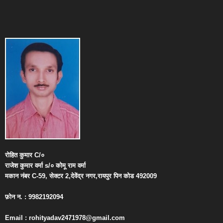
रोहित
कुमार
C/
०
राजेश
कुमार
वर्मा
s/
०
कोमू
राम
वर्मा
मकान
नंबर
C-59,
सेक्टर
2,
देवेंद्र
नगर
,
रायपुर
पिन
कोड
492009
फ़ोन
न
. : 9982192094
Email : rohityadav2471978@gmail.com