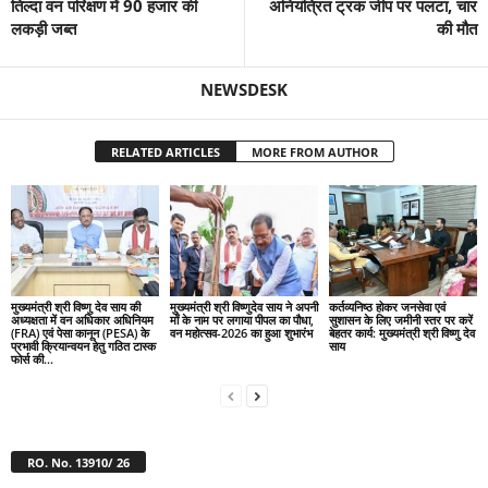
तिल्दा वन परिक्षण में 90 हजार की
अनियंत्रित ट्रक जीप पर पलटा, चार
लकड़ी जब्त
की मौत
NEWSDESK
RELATED ARTICLES
MORE FROM AUTHOR
मुख्यमंत्री श्री विष्णु देव साय की
मुख्यमंत्री श्री विष्णुदेव साय ने अपनी
कर्तव्यनिष्ठ होकर जनसेवा एवं
अध्यक्षता में वन अधिकार अधिनियम
माँ के नाम पर लगाया पीपल का पौधा,
सुशासन के लिए जमीनी स्तर पर करें
(FRA) एवं पेसा कानून (PESA) के
वन महोत्सव-2026 का हुआ शुभारंभ
बेहतर कार्य: मुख्यमंत्री श्री विष्णु देव
प्रभावी क्रियान्वयन हेतु गठित टास्क
साय
फोर्स की...
RO. No. 13910/ 26