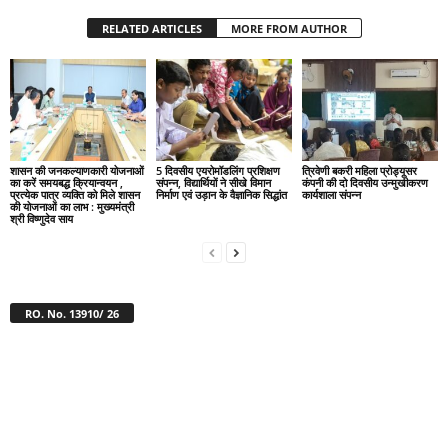
RELATED ARTICLES
MORE FROM AUTHOR
शासन की जनकल्याणकारी योजनाओं
5 दिवसीय एयरोमॉडलिंग प्रशिक्षण
त्रिवेणी बकरी महिला प्रोड्यूसर
का करें समयबद्ध क्रियान्वयन ,
संपन्न, विद्यार्थियों ने सीखे विमान
कंपनी की दो दिवसीय उन्मुखीकरण
प्रत्येक पात्र व्यक्ति को मिले शासन
निर्माण एवं उड़ान के वैज्ञानिक सिद्धांत
कार्यशाला संपन्न
की योजनाओं का लाभ : मुख्यमंत्री
श्री विष्णुदेव साय
RO. No. 13910/ 26