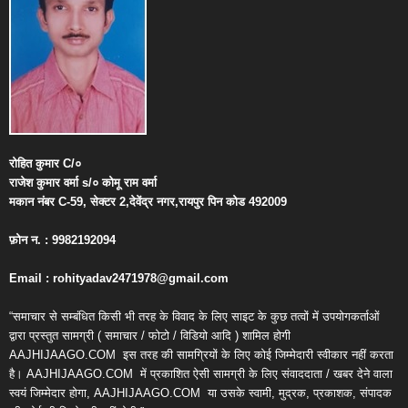
रोहित
कुमार
C/
०
राजेश
कुमार
वर्मा
s/
०
कोमू
राम
वर्मा
मकान
नंबर
C-59,
सेक्टर
2,
देवेंद्र
नगर
,
रायपुर
पिन
कोड
492009
फ़ोन
न
. : 9982192094
Email : rohityadav2471978@gmail.com
“समाचार से सम्बंधित किसी भी तरह के विवाद के लिए साइट के कुछ तत्वों में उपयोगकर्ताओं
द्वारा प्रस्तुत सामग्री ( समाचार / फोटो / विडियो आदि ) शामिल होगी
AAJHIJAAGO.COM
इस तरह की सामग्रियों के लिए कोई जिम्मेदारी स्वीकार नहीं करता
है। AAJHIJAAGO.COM
में प्रकाशित ऐसी सामग्री के लिए संवाददाता / खबर देने वाला
स्वयं जिम्मेदार होगा, AAJHIJAAGO.COM
या उसके स्वामी, मुद्रक, प्रकाशक, संपादक