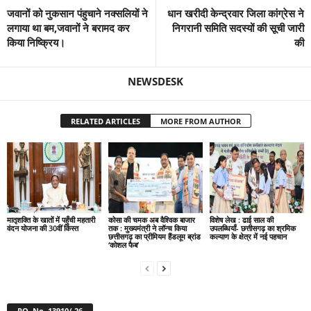
जवानों को नुकसान पंहुचाने नक्सलियों ने
धान खरीदी केन्द्रवार जिला कांग्रेस ने
लगाया था बम,जवानों ने बरामद कर
निगरानी समिति सदस्यों की सूची जारी
किया निष्क्रिय।
की
NEWSDESK
RELATED ARTICLES
MORE FROM AUTHOR
मातृशक्ति के खातों में पहुँची महतारी
कोसा की चमक अब वैश्विक बाजार
विशेष लेख : ढाई साल की
वंदन योजना की 30वीं किस्त
तक : मुख्यमंत्री ने लॉन्च किया
उपलब्धियाँ- छत्तीसगढ़ का श्रमिक
छत्तीसगढ़ का प्रीमियम हैंडलूम ब्रांड
कल्याण के क्षेत्र में नई पहचान
‘कोशल फैब’
RO. No. 13910/ 26