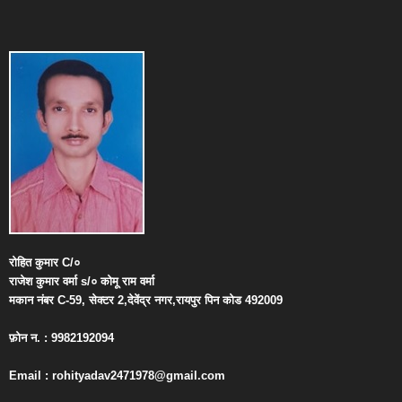
रोहित
कुमार
C/
०
राजेश
कुमार
वर्मा
s/
०
कोमू
राम
वर्मा
मकान
नंबर
C-59,
सेक्टर
2,
देवेंद्र
नगर
,
रायपुर
पिन
कोड
492009
फ़ोन
न
. : 9982192094
Email : rohityadav2471978@gmail.com