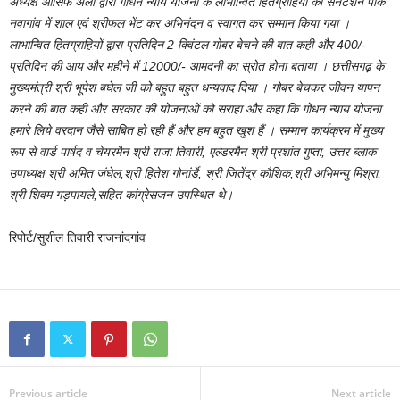
अध्यक्ष आसिफ अली द्वारा गोधन न्याय योजना के लाभान्वित हितग्राहियों को सेनेटेशन पार्क
नवागांव में शाल एवं श्रीफल भेंट कर अभिनंदन व स्वागत कर सम्मान किया गया ।
लाभान्वित हितग्राहियों द्वारा प्रतिदिन 2 क्विंटल गोबर बेचने की बात कही और 400/-
प्रतिदिन की आय और महीने में 12000/- आमदनी का स्रोत होना बताया । छत्तीसगढ़ के
मुख्यमंत्री श्री भूपेश बघेल जी को बहुत बहुत धन्यवाद दिया । गोबर बेचकर जीवन यापन
करने की बात कही और सरकार की योजनाओं को सराहा और कहा कि गोधन न्याय योजना
हमारे लिये वरदान जैसे साबित हो रही हैं और हम बहुत खुश हैं । सम्मान कार्यक्रम में मुख्य
रूप से वार्ड पार्षद व चेयरमैन श्री राजा तिवारी, एल्डरमैन श्री प्रशांत गुप्ता, उत्तर ब्लाक
उपाध्यक्ष श्री अमित जंघेल,श्री हितेश गोनांर्डे, श्री जितेंद्र कौशिक,श्री अभिमन्यु मिश्रा,
श्री शिवम गड़पायले,सहित कांग्रेसजन उपस्थित थे।
रिपोर्ट/सुशील तिवारी राजनांदगांव
Previous article
Next article