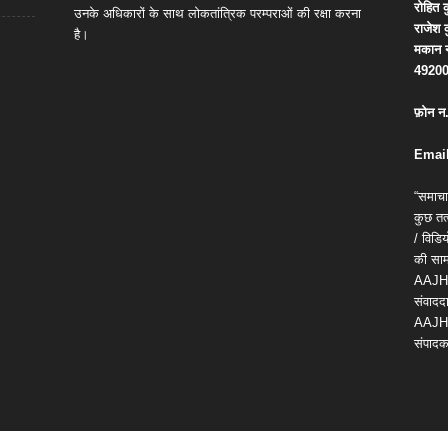
रोहित
क
उनके अधिकारों के साथ लोकतांत्रिक परम्पराओं की रक्षा करना
राजेश
है।
मकान
4920
फ़ोन
न
Email
“समाचा
कुछ तत्
/ विड
की सामग
AAJH
संवाददा
AAJH
संपादक 