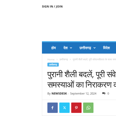
SIGN IN / JOIN
A
A
J
H
I
J
A
होम
देश
छत्तीसगढ़
विदेश
A
G
Home
छत्तीसगढ़
पुरानी शैली बदलें, पूरी संवेदनशीलता के साथ 
O
छत्तीसगढ़
.
पुरानी शैली बदलें, पूरी
C
O
समस्याओं का निराकरण करे
M
By
NEWSDESK
-
September 12, 2024
0