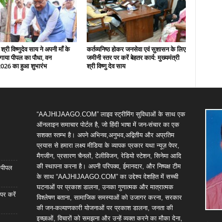
 श्री विष्णुदेव साय ने अपनी माँ के
कर्तव्यनिष्ठ होकर जनसेवा एवं सुशासन के लिए
गाया पीपल का पौधा, वन
जमीनी स्तर पर करें बेहतर कार्य: मुख्यमंत्री
2026 का हुआ शुभारंभ
श्री विष्णु देव साय
“AAJHIJAAGO.COM” लाइव स्ट्रीमिंग सुविधाओं के साथ एक
ऑनलाइन समाचार पोर्टल है, जो हिंदी भाषा में जन-संचार का एक
सशक्त स्तम्भ है। अपने अभिनव,अनुभव,अद्वितीय और अप्रतिम
प्रयास से हमारा लक्ष्य मीडिया के व्यापक प्रकार यथा न्यूज़ पेपर,
मैगजीन, प्रसारण चैनलों, टेलीविजन, रेडियो स्टेशन, सिनेमा आदि
की स्थापना करना है। अपनी परिपक्व, ईमानदार, और निष्पक्ष टीम
ा पीपल
के साथ “AAJHIJAAGO.COM” का उद्देश्य देशहित में सच्ची
घटनाओं पर प्रकाश डालना, उनका गुणात्मक और मात्रात्मक
पर करें
विश्लेषण बताना, सामाजिक समस्याओं को उजागर करना, सरकार
की जन-कल्याणकारी योजनाओं पर प्रकाश डालना, जनता की
इच्छाओं, विचारों को समझना और उन्हें व्यक्त करने का मौका देना,