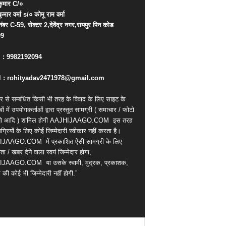
ुमार
C/
०
कुमार
वर्मा
s/
०
कोमू
राम
वर्मा
नंबर
C-59,
सेक्टर
2,
देवेंद्र
नगर
,
रायपुर
पिन
कोड
09
. : 9982192094
 : rohityadav2471978@gmail.com
र से सम्बंधित किसी भी तरह के विवाद के लिए साइट के
वों में उपयोगकर्ताओं द्वारा प्रस्तुत सामग्री ( समाचार / फोटो
ियो आदि ) शामिल होगी AAJHIJAAGO.COM
इस तरह
्रियों के लिए कोई जिम्मेदारी स्वीकार नहीं करता है।
IJAAGO.COM
में प्रकाशित ऐसी सामग्री के लिए
ता / खबर देने वाला स्वयं जिम्मेदार होगा,
IJAAGO.COM
या उसके स्वामी, मुद्रक, प्रकाशक,
की कोई भी जिम्मेदारी नहीं होगी.”