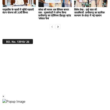
मातृशक्ति के खातों में पहुँची महतारी
कोसा की चमक अब वैश्विक बाजार
विशेष लेख : ढाई साल की
वंदन योजना की 30वीं किस्त
तक : मुख्यमंत्री ने लॉन्च किया
उपलब्धियाँ- छत्तीसगढ़ का श्रमिक
छत्तीसगढ़ का प्रीमियम हैंडलूम ब्रांड
कल्याण के क्षेत्र में नई पहचान
‘कोशल फैब’
RO. No. 13910/ 26
×