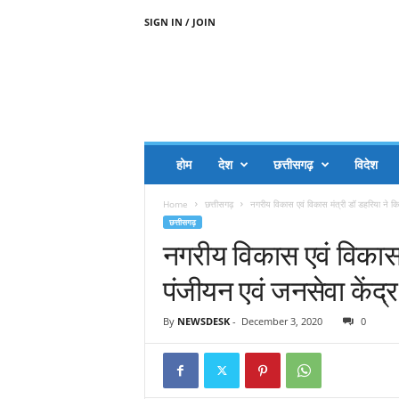
SIGN IN / JOIN
A
A
J
H
I
J
A
होम
देश
छत्तीसगढ़
विदेश
A
G
Home
छत्तीसगढ़
नगरीय विकास एवं विकास मंत्री डॉ डहरिया ने क
O
छत्तीसगढ़
.
नगरीय विकास एवं विकास 
C
O
पंजीयन एवं जनसेवा केंद्र
M
By
NEWSDESK
-
December 3, 2020
0