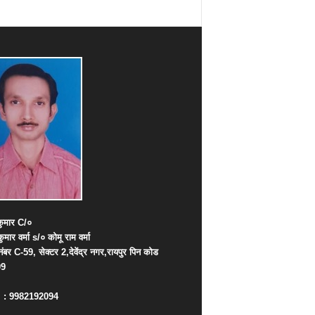
ुमार
C/
०
कुमार
वर्मा
s/
०
कोमू
राम
वर्मा
नंबर
C-59,
सेक्टर
2,
देवेंद्र
नगर
,
रायपुर
पिन
कोड
09
. : 9982192094