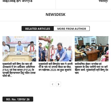
आईटीआई होंगे अपग्रेड
स्वतंत्र’
NEWSDESK
RELATED ARTICLES
MORE FROM AUTHOR
मुख्यमंत्री श्री विष्णु देव साय की
मुख्यमंत्री श्री विष्णुदेव साय ने अपनी
कर्तव्यनिष्ठ होकर जनसेवा एवं
अध्यक्षता में वन अधिकार अधिनियम
माँ के नाम पर लगाया पीपल का पौधा,
सुशासन के लिए जमीनी स्तर पर करें
(FRA) एवं पेसा कानून (PESA) के
वन महोत्सव-2026 का हुआ शुभारंभ
बेहतर कार्य: मुख्यमंत्री श्री विष्णु देव
प्रभावी क्रियान्वयन हेतु गठित टास्क
साय
फोर्स की...
RO. No. 13910/ 26