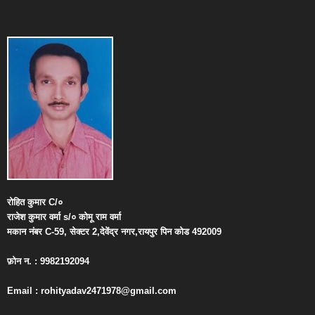
रोहित
कुमार
C/
०
राजेश
कुमार
वर्मा
s/
०
कोमू
राम
वर्मा
मकान
नंबर
C-59,
सेक्टर
2,
देवेंद्र
नगर
,
रायपुर
पिन
कोड
492009
फ़ोन
न
. : 9982192094
Email : rohityadav2471978@gmail.com