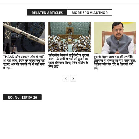
RELATED ARTICLES
MORE FROM AUTHOR
सर्वदलीय बैठक में हाईवोल्टेज ड्रामा;
THAAD और आयरन डोम भी नहीं
बूथ से लेकर सत्ता तक की रणनीति!
TMC के बागी सांसदों को बुलाने पर
आ रहा काम, ईरान का सूरमा बना रहा
तेलंगाना में भाजपा का मेगा प्लान शुरू,
पहले बहिष्कार किया, फिर मीटिंग के
चूरमा, अब तो जवानों को भी नहीं बचा
नितिन नवीन के दौरे से सियासी पारा
लिए लौटे
पा रहा...
हाई
RO. No. 13910/ 26