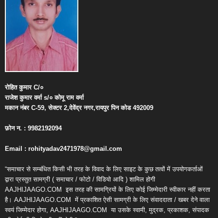
रोहित
कुमार
C/
०
राजेश
कुमार
वर्मा
s/
०
कोमू
राम
वर्मा
मकान
नंबर
C-59,
सेक्टर
2,
देवेंद्र
नगर
,
रायपुर
पिन
कोड
492009
फ़ोन
न
. : 9982192094
Email : rohityadav2471978@gmail.com
“समाचार से सम्बंधित किसी भी तरह के विवाद के लिए साइट के कुछ तत्वों में उपयोगकर्ताओं
द्वारा प्रस्तुत सामग्री ( समाचार / फोटो / विडियो आदि ) शामिल होगी
AAJHIJAAGO.COM
इस तरह की सामग्रियों के लिए कोई जिम्मेदारी स्वीकार नहीं करता
है। AAJHIJAAGO.COM
में प्रकाशित ऐसी सामग्री के लिए संवाददाता / खबर देने वाला
स्वयं जिम्मेदार होगा, AAJHIJAAGO.COM
या उसके स्वामी, मुद्रक, प्रकाशक, संपादक