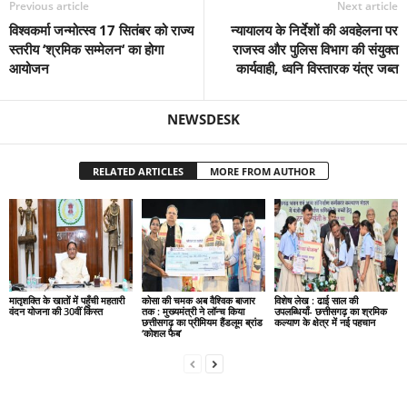
Previous article
Next article
विश्वकर्मा जन्मोत्स्व 17 सितंबर को राज्य
न्यायालय के निर्देशों की अवहेलना पर
स्तरीय ‘श्रमिक सम्मेलन‘ का होगा
राजस्व और पुलिस विभाग की संयुक्त
आयोजन
कार्यवाही, ध्वनि विस्तारक यंत्र जब्त
NEWSDESK
RELATED ARTICLES
MORE FROM AUTHOR
मातृशक्ति के खातों में पहुँची महतारी
कोसा की चमक अब वैश्विक बाजार
विशेष लेख : ढाई साल की
वंदन योजना की 30वीं किस्त
तक : मुख्यमंत्री ने लॉन्च किया
उपलब्धियाँ- छत्तीसगढ़ का श्रमिक
छत्तीसगढ़ का प्रीमियम हैंडलूम ब्रांड
कल्याण के क्षेत्र में नई पहचान
‘कोशल फैब’