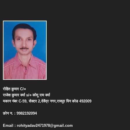
रोहित
कुमार
C/
०
राजेश
कुमार
वर्मा
s/
०
कोमू
राम
वर्मा
मकान
नंबर
C-59,
सेक्टर
2,
देवेंद्र
नगर
,
रायपुर
पिन
कोड
492009
फ़ोन
न
. : 9982192094
Email : rohityadav2471978@gmail.com