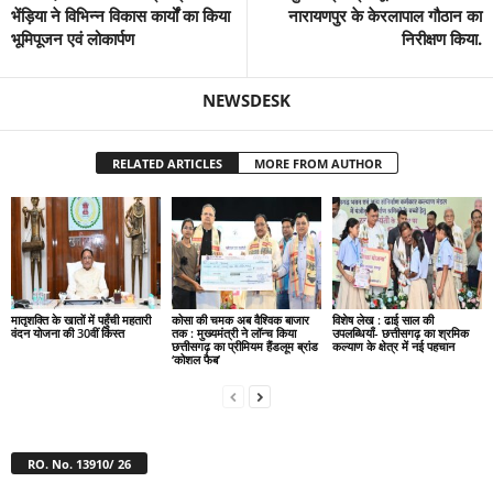
भेंड़िया ने विभिन्न विकास कार्यों का किया
नारायणपुर के केरलापाल गौठान का
भूमिपूजन एवं लोकार्पण
निरीक्षण किया.
NEWSDESK
RELATED ARTICLES
MORE FROM AUTHOR
मातृशक्ति के खातों में पहुँची महतारी
कोसा की चमक अब वैश्विक बाजार
विशेष लेख : ढाई साल की
वंदन योजना की 30वीं किस्त
तक : मुख्यमंत्री ने लॉन्च किया
उपलब्धियाँ- छत्तीसगढ़ का श्रमिक
छत्तीसगढ़ का प्रीमियम हैंडलूम ब्रांड
कल्याण के क्षेत्र में नई पहचान
‘कोशल फैब’
RO. No. 13910/ 26