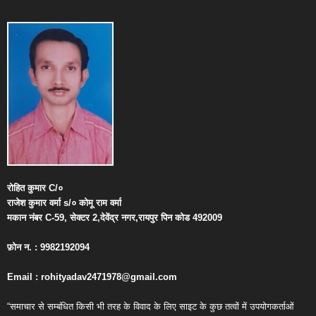
रोहित
कुमार
C/
०
राजेश
कुमार
वर्मा
s/
०
कोमू
राम
वर्मा
मकान
नंबर
C-59,
सेक्टर
2,
देवेंद्र
नगर
,
रायपुर
पिन
कोड
492009
फ़ोन
न
. : 9982192094
Email : rohityadav2471978@gmail.com
“समाचार से सम्बंधित किसी भी तरह के विवाद के लिए साइट के कुछ तत्वों में उपयोगकर्ताओं