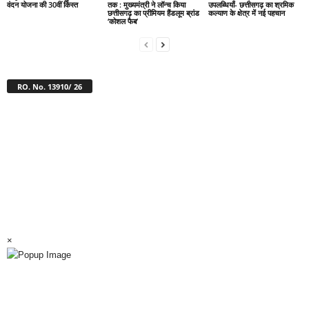
वंदन योजना की 30वीं किस्त
तक : मुख्यमंत्री ने लॉन्च किया
उपलब्धियाँ- छत्तीसगढ़ का श्रमिक
छत्तीसगढ़ का प्रीमियम हैंडलूम ब्रांड
कल्याण के क्षेत्र में नई पहचान
‘कोशल फैब’
RO. No. 13910/ 26
×