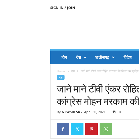
SIGN IN / JOIN
A
A
J
H
I
J
A
होम
देश
छत्तीसगढ़
विदेश
A
G
Home
देश
जाने माने टीवी एंकर रोहित सरदाना के निधन पर प्रदेश 
O
देश
.
जाने माने टीवी एंकर रोह
C
O
कांग्रेस मोहन मरकाम की 
M
By
NEWSDESK
-
April 30, 2021
0