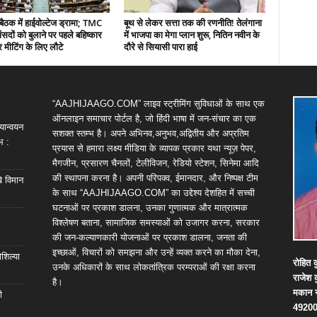
बैठक में हाईवोल्टेज ड्रामा; TMC
बूथ से लेकर सत्ता तक की रणनीति! तेलंगाना
ंसदों को बुलाने पर पहले बहिष्कार
में भाजपा का मेगा प्लान शुरू, नितिन नवीन के
 मीटिंग के लिए लौटे
दौरे से सियासी पारा हाई
“AAJHIJAAGO.COM” लाइव स्ट्रीमिंग सुविधाओं के साथ एक
ऑनलाइन समाचार पोर्टल है, जो हिंदी भाषा में जन-संचार का एक
यान्वयन
सशक्त स्तम्भ है। अपने अभिनव,अनुभव,अद्वितीय और अप्रतिम
भ :
प्रयास से हमारा लक्ष्य मीडिया के व्यापक प्रकार यथा न्यूज़ पेपर,
मैगजीन, प्रसारण चैनलों, टेलीविजन, रेडियो स्टेशन, सिनेमा आदि
की स्थापना करना है। अपनी परिपक्व, ईमानदार, और निष्पक्ष टीम
खे विमान
के साथ “AAJHIJAAGO.COM” का उद्देश्य देशहित में सच्ची
घटनाओं पर प्रकाश डालना, उनका गुणात्मक और मात्रात्मक
विश्लेषण बताना, सामाजिक समस्याओं को उजागर करना, सरकार
की जन-कल्याणकारी योजनाओं पर प्रकाश डालना, जनता की
इच्छाओं, विचारों को समझना और उन्हें व्यक्त करने का मौका देना,
शिल्या
रोहित
क
उनके अधिकारों के साथ लोकतांत्रिक परम्पराओं की रक्षा करना
राजेश
है।
मकान
ी
4920