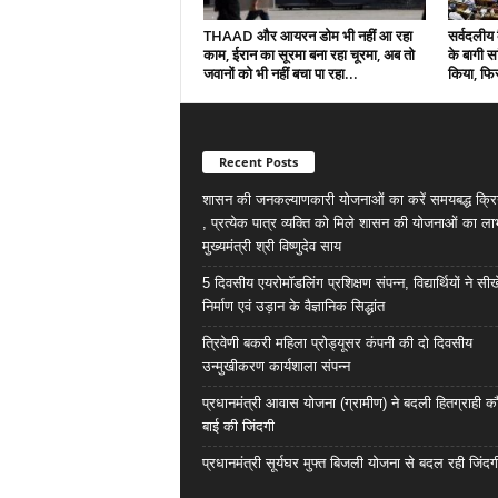
THAAD और आयरन डोम भी नहीं आ रहा
सर्वदलीय 
काम, ईरान का सूरमा बना रहा चूरमा, अब तो
के बागी सा
जवानों को भी नहीं बचा पा रहा...
किया, फिर
Recent Posts
शासन की जनकल्याणकारी योजनाओं का करें समयबद्ध क्रि
, प्रत्येक पात्र व्यक्ति को मिले शासन की योजनाओं का ला
मुख्यमंत्री श्री विष्णुदेव साय
5 दिवसीय एयरोमॉडलिंग प्रशिक्षण संपन्न, विद्यार्थियों ने सी
निर्माण एवं उड़ान के वैज्ञानिक सिद्धांत
त्रिवेणी बकरी महिला प्रोड्यूसर कंपनी की दो दिवसीय
उन्मुखीकरण कार्यशाला संपन्न
प्रधानमंत्री आवास योजना (ग्रामीण) ने बदली हितग्राही कौ
बाई की जिंदगी
प्रधानमंत्री सूर्यघर मुफ्त बिजली योजना से बदल रही जिंदग