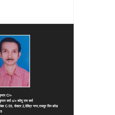
ुमार
C/
०
कुमार
वर्मा
s/
०
कोमू
राम
वर्मा
नंबर
C-59,
सेक्टर
2,
देवेंद्र
नगर
,
रायपुर
पिन
कोड
09