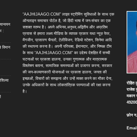
“AAJHIJAAGO.COM” लाइव स्ट्रीमिंग सुविधाओं के साथ एक
ऑनलाइन समाचार पोर्टल है, जो हिंदी भाषा में जन-संचार का एक
यान्वयन
सशक्त स्तम्भ है। अपने अभिनव,अनुभव,अद्वितीय और अप्रतिम
भ :
प्रयास से हमारा लक्ष्य मीडिया के व्यापक प्रकार यथा न्यूज़ पेपर,
मैगजीन, प्रसारण चैनलों, टेलीविजन, रेडियो स्टेशन, सिनेमा आदि
की स्थापना करना है। अपनी परिपक्व, ईमानदार, और निष्पक्ष टीम
खे विमान
के साथ “AAJHIJAAGO.COM” का उद्देश्य देशहित में सच्ची
घटनाओं पर प्रकाश डालना, उनका गुणात्मक और मात्रात्मक
विश्लेषण बताना, सामाजिक समस्याओं को उजागर करना, सरकार
की जन-कल्याणकारी योजनाओं पर प्रकाश डालना, जनता की
इच्छाओं, विचारों को समझना और उन्हें व्यक्त करने का मौका देना,
शिल्या
रोहित
क
उनके अधिकारों के साथ लोकतांत्रिक परम्पराओं की रक्षा करना
राजेश
है।
मकान
ी
4920
फ़ोन
न
Email