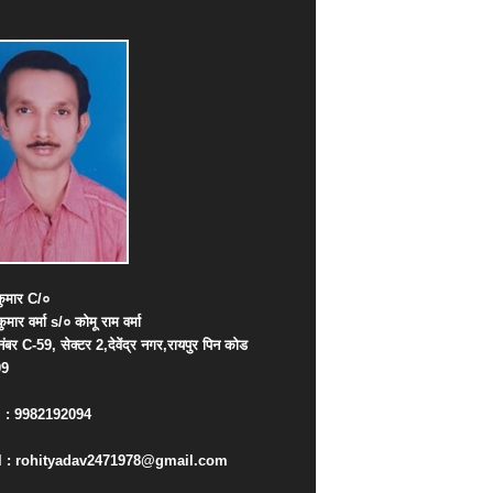
ुमार
C/
०
कुमार
वर्मा
s/
०
कोमू
राम
वर्मा
नंबर
C-59,
सेक्टर
2,
देवेंद्र
नगर
,
रायपुर
पिन
कोड
09
. : 9982192094
 : rohityadav2471978@gmail.com