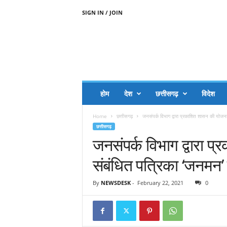
SIGN IN / JOIN
A
A
J
H
I
J
A
होम
देश
छत्तीसगढ़
विदेश
A
G
Home
छत्तीसगढ़
जनसंपर्क विभाग द्वारा प्रकाशित शासन की योजन
O
छत्तीसगढ़
.
जनसंपर्क विभाग द्वारा 
C
O
संबंधित पत्रिका ‘जनमन
M
By
NEWSDESK
-
February 22, 2021
0