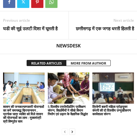
Previous article
Next article
घडी की सुई उलटी दिशा में घूमती है
छत्तीसगढ़ में एक जगह धरती हिलती है
NEWSDESK
RELATED ARTICLES
MORE FROM AUTHOR
शासन की जनकल्याणकारी योजनाओं
5 दिवसीय एयरोमॉडलिंग प्रशिक्षण
त्रिवेणी बकरी महिला प्रोड्यूसर
का करें समयबद्ध क्रियान्वयन ,
संपन्न, विद्यार्थियों ने सीखे विमान
कंपनी की दो दिवसीय उन्मुखीकरण
प्रत्येक पात्र व्यक्ति को मिले शासन
निर्माण एवं उड़ान के वैज्ञानिक सिद्धांत
कार्यशाला संपन्न
की योजनाओं का लाभ : मुख्यमंत्री
श्री विष्णुदेव साय