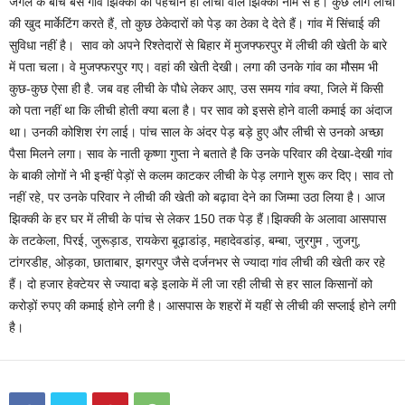
जंगल के बीच बसे गांव झिक्की की पहचान ही लीची वाले झिक्की नाम से है। कुछ लोग लीची
की खुद मार्केटिंग करते हैं, तो कुछ ठेकेदारों को पेड़ का ठेका दे देते हैं। गांव में सिंचाई की
सुविधा नहीं है। साव को अपने रिश्तेदारों से बिहार में मुजफ्फरपुर में लीची की खेती के बारे
में पता चला। वे मुजफ्फरपुर गए। वहां की खेती देखी। लगा की उनके गांव का मौसम भी
कुछ-कुछ ऐसा ही है. जब वह लीची के पौधे लेकर आए, उस समय गांव क्या, जिले में किसी
को पता नहीं था कि लीची होती क्या बला है। पर साव को इससे होने वाली कमाई का अंदाज
था। उनकी कोशिश रंग लाई। पांच साल के अंदर पेड़ बड़े हुए और लीची से उनको अच्छा
पैसा मिलने लगा। साव के नाती कृष्णा गुप्ता ने बताते है कि उनके परिवार की देखा-देखी गांव
के बाकी लोगों ने भी इन्हीं पेड़ों से कलम काटकर लीची के पेड़ लगाने शुरू कर दिए। साव तो
नहीं रहे, पर उनके परिवार ने लीची की खेती को बढ़ावा देने का जिम्मा उठा लिया है। आज
झिक्की के हर घर में लीची के पांच से लेकर 150 तक पेड़ हैं।झिक्की के अलावा आसपास
के तटकेला, पिरई, जुरूड़ाड, रायकेरा बूढ़ाडांड़, महादेवडांड़, बम्बा, जुरगुम , जुजगु,
टांगरडीह, ओड़का, छाताबार, झगरपुर जैसे दर्जनभर से ज्यादा गांव लीची की खेती कर रहे
हैं। दो हजार हेक्टेयर से ज्यादा बड़े इलाके में ली जा रही लीची से हर साल किसानों को
करोड़ों रुपए की कमाई होने लगी है। आसपास के शहरों में यहीं से लीची की सप्लाई होने लगी
है।