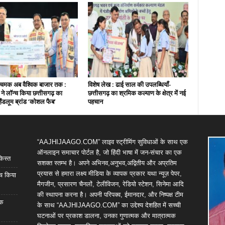
चमक अब वैश्विक बाजार तक :
विशेष लेख : ढाई साल की उपलब्धियाँ-
ी ने लॉन्च किया छत्तीसगढ़ का
छत्तीसगढ़ का श्रमिक कल्याण के क्षेत्र में नई
हैंडलूम ब्रांड ‘कोशल फैब’
पहचान
“AAJHIJAAGO.COM” लाइव स्ट्रीमिंग सुविधाओं के साथ एक
ऑनलाइन समाचार पोर्टल है, जो हिंदी भाषा में जन-संचार का एक
किस्त
सशक्त स्तम्भ है। अपने अभिनव,अनुभव,अद्वितीय और अप्रतिम
प्रयास से हमारा लक्ष्य मीडिया के व्यापक प्रकार यथा न्यूज़ पेपर,
्च किया
मैगजीन, प्रसारण चैनलों, टेलीविजन, रेडियो स्टेशन, सिनेमा आदि
की स्थापना करना है। अपनी परिपक्व, ईमानदार, और निष्पक्ष टीम
िक
के साथ “AAJHIJAAGO.COM” का उद्देश्य देशहित में सच्ची
घटनाओं पर प्रकाश डालना, उनका गुणात्मक और मात्रात्मक