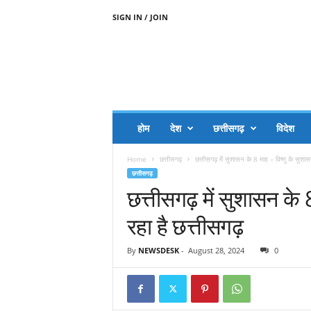
SIGN IN / JOIN
A
A
J
H
I
J
A
होम
देश
छत्तीसगढ़
विदेश
A
G
Home
छत्तीसगढ़
छत्तीसगढ़ में सुशासन के 8 माह – विष्णु के सुशास
O
छत्तीसगढ़
.
छत्तीसगढ़ में सुशासन के 8
C
O
रहा है छत्तीसगढ़
M
By
NEWSDESK
-
August 28, 2024
0