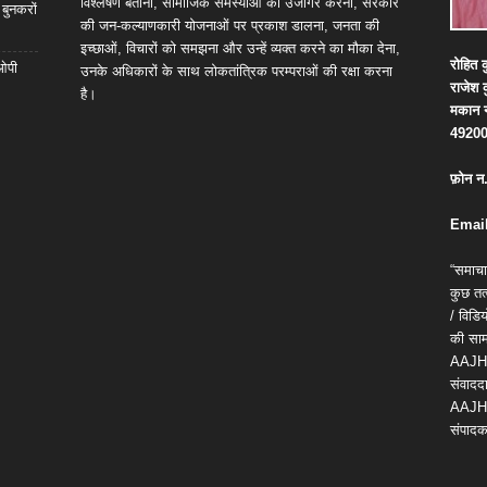
विश्लेषण बताना, सामाजिक समस्याओं को उजागर करना, सरकार
 बुनकरों
की जन-कल्याणकारी योजनाओं पर प्रकाश डालना, जनता की
इच्छाओं, विचारों को समझना और उन्हें व्यक्त करने का मौका देना,
रोहित
क
 ओपी
उनके अधिकारों के साथ लोकतांत्रिक परम्पराओं की रक्षा करना
राजेश
है।
मकान
4920
फ़ोन
न
Email
“समाचा
कुछ तत्
/ विड
की सामग
AAJH
संवाददा
AAJH
संपादक 