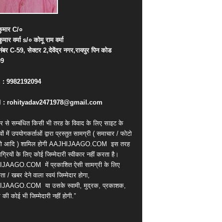
ुमार
C/
०
कुमार
वर्मा
s/
०
कोमू
राम
वर्मा
नंबर
C-59,
सेक्टर
2,
देवेंद्र
नगर
,
रायपुर
पिन
कोड
09
. : 9982192094
 : rohityadav2471978@gmail.com
र से सम्बंधित किसी भी तरह के विवाद के लिए साइट के
वों में उपयोगकर्ताओं द्वारा प्रस्तुत सामग्री ( समाचार / फोटो
ियो आदि ) शामिल होगी AAJHIJAAGO.COM
इस तरह
्रियों के लिए कोई जिम्मेदारी स्वीकार नहीं करता है।
IJAAGO.COM
में प्रकाशित ऐसी सामग्री के लिए
ता / खबर देने वाला स्वयं जिम्मेदार होगा,
IJAAGO.COM
या उसके स्वामी, मुद्रक, प्रकाशक,
की कोई भी जिम्मेदारी नहीं होगी.”