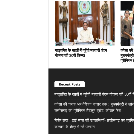
मातृशक्ति के खातों में पहुँची महतारी वंदन
कोसा की 
योजना की 30वीं किस्त
मुख्यमंत्र
प्रीमियम 
Recent Posts
मातृशक्ति के खातों में पहुँची महतारी वंदन योजना की 30वीं 
कोसा की चमक अब वैश्विक बाजार तक : मुख्यमंत्री ने लॉन
छत्तीसगढ़ का प्रीमियम हैंडलूम ब्रांड ‘कोशल फैब’
विशेष लेख : ढाई साल की उपलब्धियाँ- छत्तीसगढ़ का श्रम
कल्याण के क्षेत्र में नई पहचान