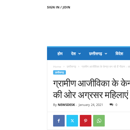
SIGN IN / JOIN
A
A
J
H
I
J
A
होम
देश
छत्तीसगढ़
विदेश
A
G
Home
छत्तीसगढ़
ग्रामीण आजीविका के केन्द्र बन रहे हैं गौठान : 
O
छत्तीसगढ़
.
ग्रामीण आजीविका के केन्द
C
O
की ओर अग्रसर महिलाएं
M
By
NEWSDESK
-
January 24, 2021
0