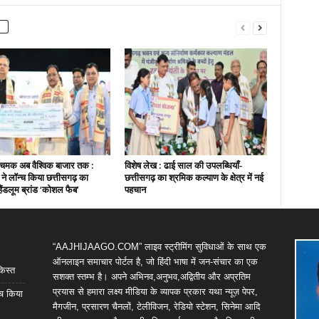
चमक अब वैश्विक बाजार तक :
विशेष लेख : ढाई साल की उपलब्धियाँ-
ी ने लॉन्च किया छत्तीसगढ़ का
छत्तीसगढ़ का श्रमिक कल्याण के क्षेत्र में नई
हैंडलूम ब्रांड ‘कोशल फैब’
पहचान
“AAJHIJAAGO.COM” लाइव स्ट्रीमिंग सुविधाओं के साथ एक
ऑनलाइन समाचार पोर्टल है, जो हिंदी भाषा में जन-संचार का एक
किस्त
सशक्त स्तम्भ है। अपने अभिनव,अनुभव,अद्वितीय और अप्रतिम
प्रयास से हमारा लक्ष्य मीडिया के व्यापक प्रकार यथा न्यूज़ पेपर,
्च किया
मैगजीन, प्रसारण चैनलों, टेलीविजन, रेडियो स्टेशन, सिनेमा आदि