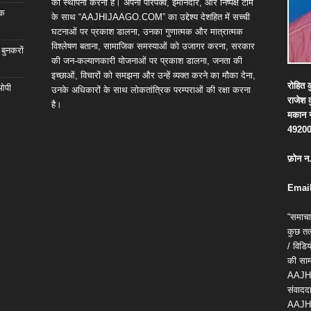
की स्थापना करना है। अपनी परिपक्व, ईमानदार, और निष्पक्ष टीम
िक
के साथ “AAJHIJAAGO.COM” का उद्देश्य देशहित में सच्ची
घटनाओं पर प्रकाश डालना, उनका गुणात्मक और मात्रात्मक
विश्लेषण बताना, सामाजिक समस्याओं को उजागर करना, सरकार
 बुनकरों
की जन-कल्याणकारी योजनाओं पर प्रकाश डालना, जनता की
इच्छाओं, विचारों को समझना और उन्हें व्यक्त करने का मौका देना,
रोहित
क
 ओपी
उनके अधिकारों के साथ लोकतांत्रिक परम्पराओं की रक्षा करना
राजेश
है।
मकान
4920
फ़ोन
न
Email
“समाचा
कुछ तत्
/ विड
की सामग
AAJH
संवाददा
AAJH