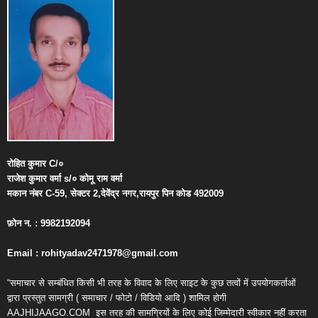
रोहित
कुमार
C/
०
राजेश
कुमार
वर्मा
s/
०
कोमू
राम
वर्मा
मकान
नंबर
C-59,
सेक्टर
2,
देवेंद्र
नगर
,
रायपुर
पिन
कोड
492009
फ़ोन
न
. : 9982192094
Email : rohityadav2471978@gmail.com
“समाचार से सम्बंधित किसी भी तरह के विवाद के लिए साइट के कुछ तत्वों में उपयोगकर्ताओं
द्वारा प्रस्तुत सामग्री ( समाचार / फोटो / विडियो आदि ) शामिल होगी
AAJHIJAAGO.COM
इस तरह की सामग्रियों के लिए कोई जिम्मेदारी स्वीकार नहीं करता