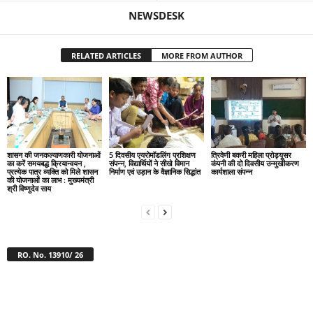
NEWSDESK
RELATED ARTICLES
MORE FROM AUTHOR
शासन की जनकल्याणकारी योजनाओं
5 दिवसीय एयरोमॉडलिंग प्रशिक्षण
त्रिवेणी बकरी महिला प्रोड्यूसर
का करें समयबद्ध क्रियान्वयन ,
संपन्न, विद्यार्थियों ने सीखे विमान
कंपनी की दो दिवसीय उन्मुखीकरण
प्रत्येक पात्र व्यक्ति को मिले शासन
निर्माण एवं उड़ान के वैज्ञानिक सिद्धांत
कार्यशाला संपन्न
की योजनाओं का लाभ : मुख्यमंत्री
श्री विष्णुदेव साय
RO. No. 13910/ 26