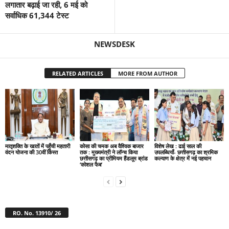
लगातार बढ़ाई जा रही, 6 मई को
सर्वाधिक 61,344 टेस्ट
NEWSDESK
RELATED ARTICLES
MORE FROM AUTHOR
मातृशक्ति के खातों में पहुँची महतारी
कोसा की चमक अब वैश्विक बाजार
विशेष लेख : ढाई साल की
वंदन योजना की 30वीं किस्त
तक : मुख्यमंत्री ने लॉन्च किया
उपलब्धियाँ- छत्तीसगढ़ का श्रमिक
छत्तीसगढ़ का प्रीमियम हैंडलूम ब्रांड
कल्याण के क्षेत्र में नई पहचान
‘कोशल फैब’
RO. No. 13910/ 26