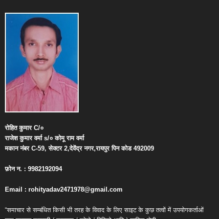
रोहित
कुमार
C/
०
राजेश
कुमार
वर्मा
s/
०
कोमू
राम
वर्मा
मकान
नंबर
C-59,
सेक्टर
2,
देवेंद्र
नगर
,
रायपुर
पिन
कोड
492009
फ़ोन
न
. : 9982192094
Email : rohityadav2471978@gmail.com
“समाचार से सम्बंधित किसी भी तरह के विवाद के लिए साइट के कुछ तत्वों में उपयोगकर्ताओं