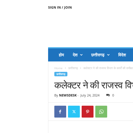
SIGN IN / JOIN
A
A
J
H
I
J
A
होम
देश
छत्तीसगढ़
विदेश
A
G
Home
छत्तीसगढ़
कलेक्टर ने की राजस्व विभाग के कार्यों की समीक्षा
O
छत्तीसगढ़
.
कलेक्टर ने की राजस्व विभा
C
O
M
By
NEWSDESK
-
July 24, 2024
0