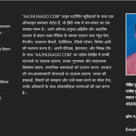
“AAJHIJAAGO.COM” लाइव स्ट्रीमिंग सुविधाओं के साथ एक
ऑनलाइन समाचार पोर्टल है, जो हिंदी भाषा में जन-संचार का एक
यान्वयन
सशक्त स्तम्भ है। अपने अभिनव,अनुभव,अद्वितीय और अप्रतिम
भ :
प्रयास से हमारा लक्ष्य मीडिया के व्यापक प्रकार यथा न्यूज़ पेपर,
मैगजीन, प्रसारण चैनलों, टेलीविजन, रेडियो स्टेशन, सिनेमा आदि
की स्थापना करना है। अपनी परिपक्व, ईमानदार, और निष्पक्ष टीम
खे विमान
के साथ “AAJHIJAAGO.COM” का उद्देश्य देशहित में सच्ची
घटनाओं पर प्रकाश डालना, उनका गुणात्मक और मात्रात्मक
विश्लेषण बताना, सामाजिक समस्याओं को उजागर करना, सरकार
की जन-कल्याणकारी योजनाओं पर प्रकाश डालना, जनता की
इच्छाओं, विचारों को समझना और उन्हें व्यक्त करने का मौका देना,
शिल्या
रोहित
क
उनके अधिकारों के साथ लोकतांत्रिक परम्पराओं की रक्षा करना
राजेश
है।
मकान
ी
4920
फ़ोन
न
Email