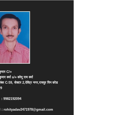
ुमार
C/
०
कुमार
वर्मा
s/
०
कोमू
राम
वर्मा
नंबर
C-59,
सेक्टर
2,
देवेंद्र
नगर
,
रायपुर
पिन
कोड
09
. : 9982192094
 : rohityadav2471978@gmail.com