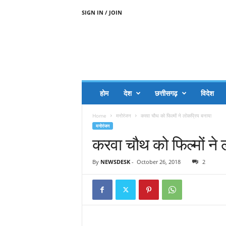
SIGN IN / JOIN
A
A
J
H
I
J
A
होम
देश
छत्तीसगढ़
विदेश
A
G
Home
मनोरंजन
करवा चौथ को फिल्मों ने लोकप्रिय बनाया
O
मनोरंजन
.
करवा चौथ को फिल्मों ने
C
O
M
By
NEWSDESK
-
October 26, 2018
2