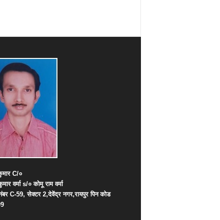
ुमार
C/
०
कुमार
वर्मा
s/
०
कोमू
राम
वर्मा
नंबर
C-59,
सेक्टर
2,
देवेंद्र
नगर
,
रायपुर
पिन
कोड
09