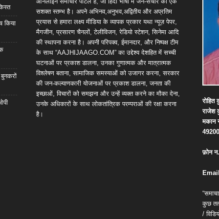
ऑनलाइन समाचार पोर्टल है, जो हिंदी भाषा में जन-संचार का एक
किस्त
सशक्त स्तम्भ है। अपने अभिनव,अनुभव,अद्वितीय और अप्रतिम
प्रयास से हमारा लक्ष्य मीडिया के व्यापक प्रकार यथा न्यूज़ पेपर,
्च किया
मैगजीन, प्रसारण चैनलों, टेलीविजन, रेडियो स्टेशन, सिनेमा आदि
की स्थापना करना है। अपनी परिपक्व, ईमानदार, और निष्पक्ष टीम
िक
के साथ “AAJHIJAAGO.COM” का उद्देश्य देशहित में सच्ची
घटनाओं पर प्रकाश डालना, उनका गुणात्मक और मात्रात्मक
विश्लेषण बताना, सामाजिक समस्याओं को उजागर करना, सरकार
 बुनकरों
की जन-कल्याणकारी योजनाओं पर प्रकाश डालना, जनता की
इच्छाओं, विचारों को समझना और उन्हें व्यक्त करने का मौका देना,
रोहित
क
 ओपी
उनके अधिकारों के साथ लोकतांत्रिक परम्पराओं की रक्षा करना
राजेश
है।
मकान
4920
फ़ोन
न
Email
“समाचा
कुछ तत्
/ विड