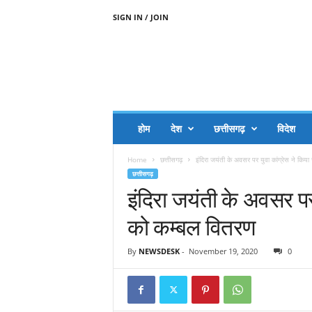
SIGN IN / JOIN
A
A
J
H
I
J
A
होम
देश
छत्तीसगढ़
विदेश
A
G
Home
छत्तीसगढ़
इंदिरा जयंती के अवसर पर युवा कांग्रेस ने किया
O
छत्तीसगढ़
.
इंदिरा जयंती के अवसर पर 
C
O
को कम्बल वितरण
M
By
NEWSDESK
-
November 19, 2020
0