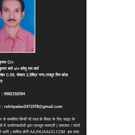
ुमार
C/
०
कुमार
वर्मा
s/
०
कोमू
राम
वर्मा
नंबर
C-59,
सेक्टर
2,
देवेंद्र
नगर
,
रायपुर
पिन
कोड
09
. : 9982192094
 : rohityadav2471978@gmail.com
र से सम्बंधित किसी भी तरह के विवाद के लिए साइट के
वों में उपयोगकर्ताओं द्वारा प्रस्तुत सामग्री ( समाचार / फोटो
ियो आदि ) शामिल होगी AAJHIJAAGO.COM
इस तरह