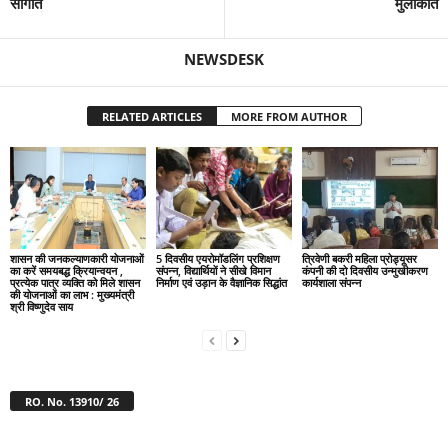
सौगात
मुलाकात
NEWSDESK
RELATED ARTICLES
MORE FROM AUTHOR
शासन की जनकल्याणकारी योजनाओं
5 दिवसीय एयरोमॉडलिंग प्रशिक्षण
त्रिवेणी बकरी महिला प्रोड्यूसर
का करें समयबद्ध क्रियान्वयन ,
संपन्न, विद्यार्थियों ने सीखे विमान
कंपनी की दो दिवसीय उन्मुखीकरण
प्रत्येक पात्र व्यक्ति को मिले शासन
निर्माण एवं उड़ान के वैज्ञानिक सिद्धांत
कार्यशाला संपन्न
की योजनाओं का लाभ : मुख्यमंत्री
श्री विष्णुदेव साय
RO. No. 13910/ 26