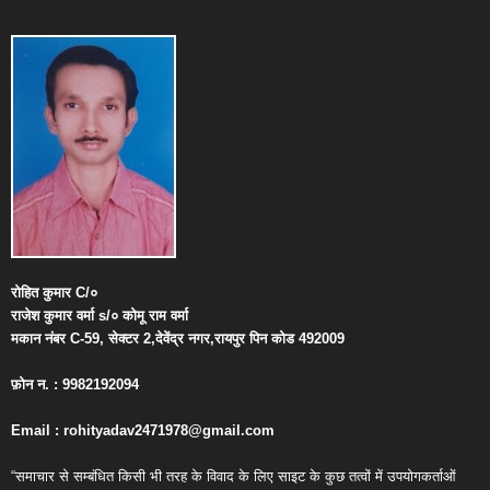
रोहित
कुमार
C/
०
राजेश
कुमार
वर्मा
s/
०
कोमू
राम
वर्मा
मकान
नंबर
C-59,
सेक्टर
2,
देवेंद्र
नगर
,
रायपुर
पिन
कोड
492009
फ़ोन
न
. : 9982192094
Email : rohityadav2471978@gmail.com
“समाचार से सम्बंधित किसी भी तरह के विवाद के लिए साइट के कुछ तत्वों में उपयोगकर्ताओं