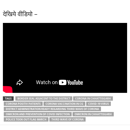
देखिये वीडियो –
TAGS
BORDER SEAL ADJACENT TO THE DISTRICT
CORONA IN CHHATTISGARH
CORONA POSITIV PATIENTS
CORONA VACCINATION IN CG
COVID-19 VIRUS
DISTRICT ADMINISTRATION READY REGARDING THIRD WAVE OF CORONA
OMICRON AND PREVENTION OF COVID INFECTION
OMICRON IN CHHATTISGARH
POLICE TOOK OUT FLAG MARCH
THIRD WAVE OF CORONA