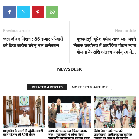
Previous article
Next article
जल जीवन मिशन : 86 हजार परिवारों
मुख्यमंत्री भूपेश बघेल आज यहां अपने
को दिया जायेगा घरेलू नल कनेक्शन
निवास कार्यालय में आयोजित गोधन न्याय
योजना के राशि अंतरण कार्यक्रम में…
NEWSDESK
RELATED ARTICLES
MORE FROM AUTHOR
मातृशक्ति के खातों में पहुँची महतारी
कोसा की चमक अब वैश्विक बाजार
विशेष लेख : ढाई साल की
वंदन योजना की 30वीं किस्त
तक : मुख्यमंत्री ने लॉन्च किया
उपलब्धियाँ- छत्तीसगढ़ का श्रमिक
छत्तीसगढ़ का प्रीमियम हैंडलूम ब्रांड
कल्याण के क्षेत्र में नई पहचान