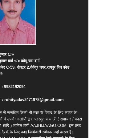
ुमार
C/
०
कुमार
वर्मा
s/
०
कोमू
राम
वर्मा
नंबर
C-59,
सेक्टर
2,
देवेंद्र
नगर
,
रायपुर
पिन
कोड
09
. : 9982192094
 : rohityadav2471978@gmail.com
र से सम्बंधित किसी भी तरह के विवाद के लिए साइट के
वों में उपयोगकर्ताओं द्वारा प्रस्तुत सामग्री ( समाचार / फोटो
ियो आदि ) शामिल होगी AAJHIJAAGO.COM
इस तरह
्रियों के लिए कोई जिम्मेदारी स्वीकार नहीं करता है।