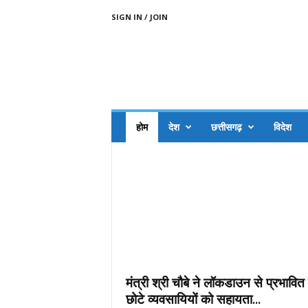
SIGN IN / JOIN
A
A
J
H
I
J
A
A
G
O
.
होम
देश
छत्तीसगढ़
विदेश
C
O
M
मंत्री श्री चौबे ने लॉकडाउन से प्रभावित
छोटे व्यवसायियों को सहायता...