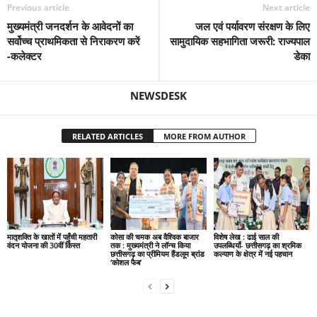
Previous article
Next article
मुख्यमंत्री जनदर्शन के आवेदनों का
जल एवं पर्यावरण संरक्षण के लिए
सर्वोच्च प्राथमिकता से निराकरण करें
सामुदायिक सहभागिता जरूरी: राज्यपाल
-कलेक्टर
डेका
NEWSDESK
RELATED ARTICLES
MORE FROM AUTHOR
मातृशक्ति के खातों में पहुँची महतारी
कोसा की चमक अब वैश्विक बाजार
विशेष लेख : ढाई साल की
वंदन योजना की 30वीं किस्त
तक : मुख्यमंत्री ने लॉन्च किया
उपलब्धियाँ- छत्तीसगढ़ का श्रमिक
छत्तीसगढ़ का प्रीमियम हैंडलूम ब्रांड
कल्याण के क्षेत्र में नई पहचान
‘कोशल फैब’