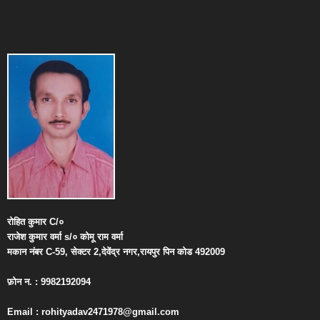
रोहित
कुमार
C/
०
राजेश
कुमार
वर्मा
s/
०
कोमू
राम
वर्मा
मकान
नंबर
C-59,
सेक्टर
2,
देवेंद्र
नगर
,
रायपुर
पिन
कोड
492009
फ़ोन
न
. : 9982192094
Email : rohityadav2471978@gmail.com