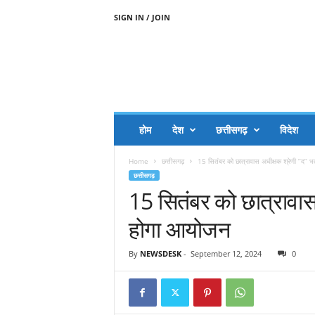
SIGN IN / JOIN
A
A
J
H
I
J
A
होम
देश
छत्तीसगढ़
विदेश
A
G
Home
छत्तीसगढ़
15 सितंबर को छात्रावास अधीक्षक श्रेणी ’’द’’ भर
O
छत्तीसगढ़
.
15 सितंबर को छात्रावास अध
C
O
होगा आयोजन
M
By
NEWSDESK
-
September 12, 2024
0