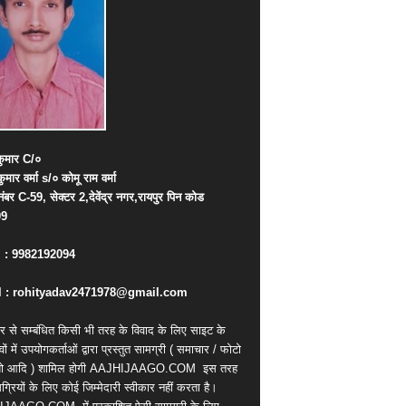
ुमार
C/
०
कुमार
वर्मा
s/
०
कोमू
राम
वर्मा
नंबर
C-59,
सेक्टर
2,
देवेंद्र
नगर
,
रायपुर
पिन
कोड
09
. : 9982192094
 : rohityadav2471978@gmail.com
र से सम्बंधित किसी भी तरह के विवाद के लिए साइट के
वों में उपयोगकर्ताओं द्वारा प्रस्तुत सामग्री ( समाचार / फोटो
ियो आदि ) शामिल होगी AAJHIJAAGO.COM
इस तरह
्रियों के लिए कोई जिम्मेदारी स्वीकार नहीं करता है।