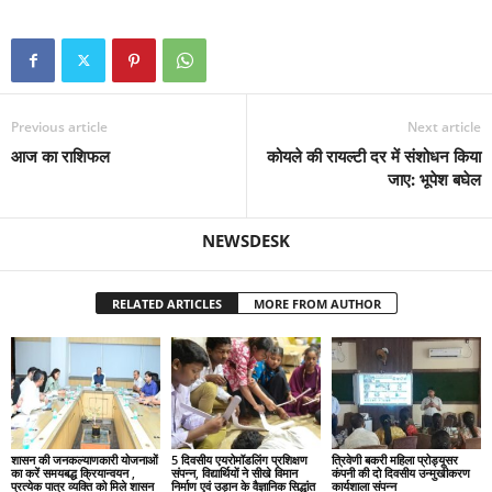
Previous article
Next article
आज का राशिफल
कोयले की रायल्टी दर में संशोधन किया
जाए: भूपेश बघेल
NEWSDESK
RELATED ARTICLES
MORE FROM AUTHOR
शासन की जनकल्याणकारी योजनाओं
5 दिवसीय एयरोमॉडलिंग प्रशिक्षण
त्रिवेणी बकरी महिला प्रोड्यूसर
का करें समयबद्ध क्रियान्वयन ,
संपन्न, विद्यार्थियों ने सीखे विमान
कंपनी की दो दिवसीय उन्मुखीकरण
प्रत्येक पात्र व्यक्ति को मिले शासन
निर्माण एवं उड़ान के वैज्ञानिक सिद्धांत
कार्यशाला संपन्न