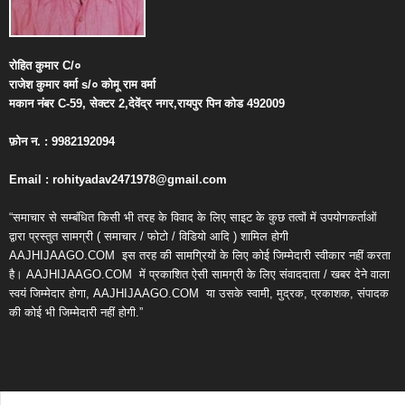
रोहित
कुमार
C/
०
राजेश
कुमार
वर्मा
s/
०
कोमू
राम
वर्मा
मकान
नंबर
C-59,
सेक्टर
2,
देवेंद्र
नगर
,
रायपुर
पिन
कोड
492009
फ़ोन
न
. : 9982192094
Email : rohityadav2471978@gmail.com
“समाचार से सम्बंधित किसी भी तरह के विवाद के लिए साइट के कुछ तत्वों में उपयोगकर्ताओं
द्वारा प्रस्तुत सामग्री ( समाचार / फोटो / विडियो आदि ) शामिल होगी
AAJHIJAAGO.COM
इस तरह की सामग्रियों के लिए कोई जिम्मेदारी स्वीकार नहीं करता
है। AAJHIJAAGO.COM
में प्रकाशित ऐसी सामग्री के लिए संवाददाता / खबर देने वाला
स्वयं जिम्मेदार होगा, AAJHIJAAGO.COM
या उसके स्वामी, मुद्रक, प्रकाशक, संपादक
की कोई भी जिम्मेदारी नहीं होगी.”