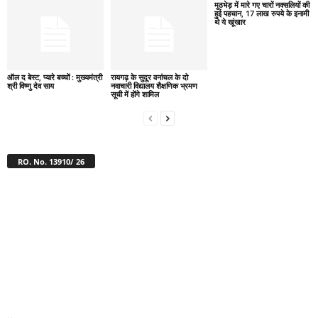
मुठभेड़ में मारे गए चारों नक्सलियों की
हुई पहचान, 17 लाख रुपये के इनामी
थे ये खूंखार
ऑल द बेस्ट, प्यारे बच्चों : मुख्यमंत्री
रायगढ़ के सुदूर वनांचल के दो
श्री विष्णु देव साय
नवाचारी विद्यालय शैक्षणिक भ्रमण
सूची में होंगे शामिल
RO. No. 13910/ 26