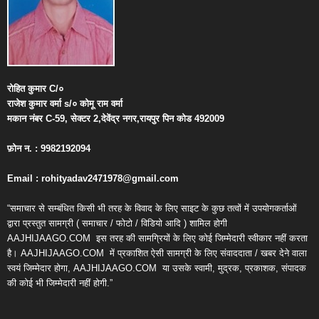
रोहित
कुमार
C/
०
राजेश
कुमार
वर्मा
s/
०
कोमू
राम
वर्मा
मकान
नंबर
C-59,
सेक्टर
2,
देवेंद्र
नगर
,
रायपुर
पिन
कोड
492009
फ़ोन
न
. : 9982192094
Email : rohityadav2471978@gmail.com
“समाचार से सम्बंधित किसी भी तरह के विवाद के लिए साइट के कुछ तत्वों में उपयोगकर्ताओं
द्वारा प्रस्तुत सामग्री ( समाचार / फोटो / विडियो आदि ) शामिल होगी
AAJHIJAAGO.COM
इस तरह की सामग्रियों के लिए कोई जिम्मेदारी स्वीकार नहीं करता
है। AAJHIJAAGO.COM
में प्रकाशित ऐसी सामग्री के लिए संवाददाता / खबर देने वाला
स्वयं जिम्मेदार होगा, AAJHIJAAGO.COM
या उसके स्वामी, मुद्रक, प्रकाशक, संपादक
की कोई भी जिम्मेदारी नहीं होगी.”