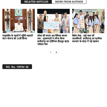
RELATED ARTICLES
MORE FROM AUTHOR
मातृशक्ति के खातों में पहुँची महतारी
कोसा की चमक अब वैश्विक बाजार
विशेष लेख : ढाई साल की
वंदन योजना की 30वीं किस्त
तक : मुख्यमंत्री ने लॉन्च किया
उपलब्धियाँ- छत्तीसगढ़ का श्रमिक
छत्तीसगढ़ का प्रीमियम हैंडलूम ब्रांड
कल्याण के क्षेत्र में नई पहचान
‘कोशल फैब’
RO. No. 13910/ 26