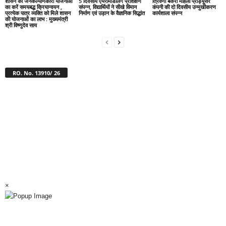
शासन की जनकल्याणकारी योजनाओं
5 दिवसीय एयरोमॉडलिंग प्रशिक्षण
त्रिवेणी बकरी महिला प्रोड्यूसर
का करें समयबद्ध क्रियान्वयन ,
संपन्न, विद्यार्थियों ने सीखे विमान
कंपनी की दो दिवसीय उन्मुखीकरण
प्रत्येक पात्र व्यक्ति को मिले शासन
निर्माण एवं उड़ान के वैज्ञानिक सिद्धांत
कार्यशाला संपन्न
की योजनाओं का लाभ : मुख्यमंत्री
श्री विष्णुदेव साय
RO. No. 13910/ 26
×