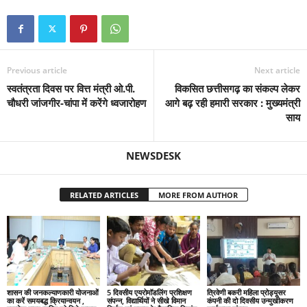
Previous article
Next article
स्वतंत्रता दिवस पर वित्त मंत्री ओ.पी.
विकसित छत्तीसगढ़ का संकल्प लेकर
चौधरी जांजगीर-चांपा में करेंगे ध्वजारोहण
आगे बढ़ रही हमारी सरकार : मुख्यमंत्री
साय
NEWSDESK
RELATED ARTICLES
MORE FROM AUTHOR
शासन की जनकल्याणकारी योजनाओं
5 दिवसीय एयरोमॉडलिंग प्रशिक्षण
त्रिवेणी बकरी महिला प्रोड्यूसर
का करें समयबद्ध क्रियान्वयन ,
संपन्न, विद्यार्थियों ने सीखे विमान
कंपनी की दो दिवसीय उन्मुखीकरण