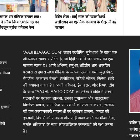
चमक अब वैश्विक बाजार तक :
विशेष लेख : ढाई साल की उपलब्धियाँ-
ी ने लॉन्च किया छत्तीसगढ़ का
छत्तीसगढ़ का श्रमिक कल्याण के क्षेत्र में नई
हैंडलूम ब्रांड ‘कोशल फैब’
पहचान
“AAJHIJAAGO.COM” लाइव स्ट्रीमिंग सुविधाओं के साथ एक
ऑनलाइन समाचार पोर्टल है, जो हिंदी भाषा में जन-संचार का एक
किस्त
सशक्त स्तम्भ है। अपने अभिनव,अनुभव,अद्वितीय और अप्रतिम
प्रयास से हमारा लक्ष्य मीडिया के व्यापक प्रकार यथा न्यूज़ पेपर,
्च किया
मैगजीन, प्रसारण चैनलों, टेलीविजन, रेडियो स्टेशन, सिनेमा आदि
की स्थापना करना है। अपनी परिपक्व, ईमानदार, और निष्पक्ष टीम
िक
के साथ “AAJHIJAAGO.COM” का उद्देश्य देशहित में सच्ची
घटनाओं पर प्रकाश डालना, उनका गुणात्मक और मात्रात्मक
विश्लेषण बताना, सामाजिक समस्याओं को उजागर करना, सरकार
 बुनकरों
की जन-कल्याणकारी योजनाओं पर प्रकाश डालना, जनता की
इच्छाओं, विचारों को समझना और उन्हें व्यक्त करने का मौका देना,
रोहित
क
 ओपी
उनके अधिकारों के साथ लोकतांत्रिक परम्पराओं की रक्षा करना
राजेश
है।
मकान