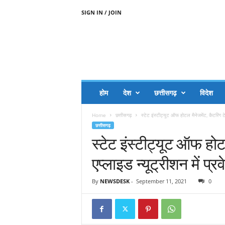
SIGN IN / JOIN
A
A
J
H
I
J
A
होम
देश
छत्तीसगढ़
विदेश
A
G
Home
छत्तीसगढ़
स्टेट इंस्टीट्यूट ऑफ होटल मैनेजमेंट, कैटरिंग टेक
O
छत्तीसगढ़
.
स्टेट इंस्टीट्यूट ऑफ होट
C
O
एप्लाइड न्यूट्रीशन में प
M
By
NEWSDESK
-
September 11, 2021
0