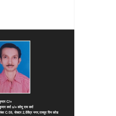
ुमार
C/
०
कुमार
वर्मा
s/
०
कोमू
राम
वर्मा
नंबर
C-59,
सेक्टर
2,
देवेंद्र
नगर
,
रायपुर
पिन
कोड