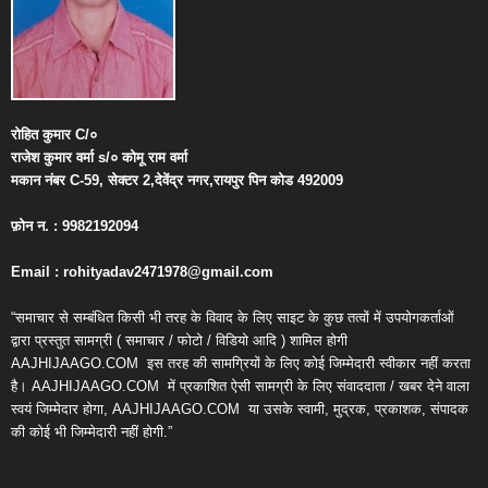
रोहित
कुमार
C/
०
राजेश
कुमार
वर्मा
s/
०
कोमू
राम
वर्मा
मकान
नंबर
C-59,
सेक्टर
2,
देवेंद्र
नगर
,
रायपुर
पिन
कोड
492009
फ़ोन
न
. : 9982192094
Email : rohityadav2471978@gmail.com
“समाचार से सम्बंधित किसी भी तरह के विवाद के लिए साइट के कुछ तत्वों में उपयोगकर्ताओं
द्वारा प्रस्तुत सामग्री ( समाचार / फोटो / विडियो आदि ) शामिल होगी
AAJHIJAAGO.COM
इस तरह की सामग्रियों के लिए कोई जिम्मेदारी स्वीकार नहीं करता
है। AAJHIJAAGO.COM
में प्रकाशित ऐसी सामग्री के लिए संवाददाता / खबर देने वाला
स्वयं जिम्मेदार होगा, AAJHIJAAGO.COM
या उसके स्वामी, मुद्रक, प्रकाशक, संपादक
की कोई भी जिम्मेदारी नहीं होगी.”